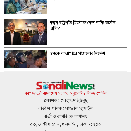
নতুন রাষ্ট্রপতি মির্জা ফখরুল নাকি কর্নেল
অলি?
ডনকে কারাগারে পাঠানোর নির্দেশ
ডেঙ্গুতে আরও দুইজনের মৃত্যু, হাসপাতালে
ভর্তি ৬৭২
গণপ্রজাতন্ত্রী বাংলাদেশ সরকার অনুমোদিত নিউজ পোর্টাল
প্রকাশক : মোহাম্মদ ইউনুছ
বার্তা সম্পাদক : সাজ্জাদ হোসাইন
পাবনায় একপক্ষের মানববন্ধনে অন্যপক্ষের
বার্তা ও বাণিজ্যিক কার্যালয়
হামলা, গুলিবিদ্ধ ১
৫০, সেন্ট্রাল রোড, ধানমন্ডি , ঢাকা -১২০৫