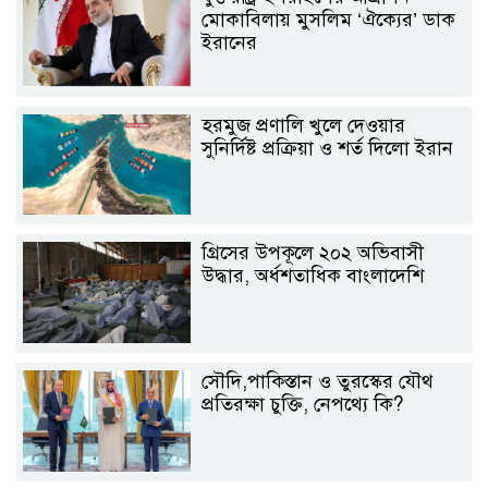
মোকাবিলায় মুসলিম ‘ঐক্যের’ ডাক
ইরানের
হরমুজ প্রণালি খুলে দেওয়ার
সুনির্দিষ্ট প্রক্রিয়া ও শর্ত দিলো ইরান
গ্রিসের উপকূলে ২০২ অভিবাসী
উদ্ধার, অর্ধশতাধিক বাংলাদেশি
সৌদি,পাকিস্তান ও তুরস্কের যৌথ
প্রতিরক্ষা চুক্তি, নেপথ্যে কি?