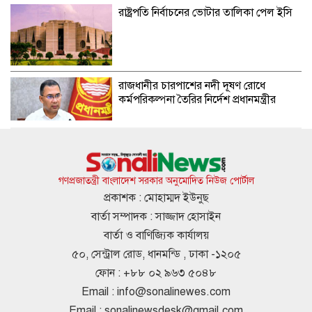
রাষ্ট্রপতি নির্বাচনের ভোটার তালিকা পেল ইসি
রাজধানীর চারপাশের নদী দূষণ রোধে
কর্মপরিকল্পনা তৈরির নির্দেশ প্রধানমন্ত্রীর
জুলাই গণঅভ্যুত্থানে নিহতের সংখ্যা নিয়ে
গোলকধাঁধা!
গণপ্রজাতন্ত্রী বাংলাদেশ সরকার অনুমোদিত নিউজ পোর্টাল
প্রকাশক : মোহাম্মদ ইউনুছ
বার্তা সম্পাদক : সাজ্জাদ হোসাইন
কারখানা বন্ধ এস আলম কোল্ড রোলড
বার্তা ও বাণিজ্যিক কার্যালয়
স্টিলসের, বিনিয়োগকারীদের সতর্কবার্তা
৫০, সেন্ট্রাল রোড, ধানমন্ডি , ঢাকা -১২০৫
ফোন : +৮৮ ০২ ৯৬৩ ৫০৪৮
Email :
info@sonalinewes.com
অস্বাভাবিক বাড়ছে জিবিবি পাওয়ারের শেয়ার
Email :
sonalinewsdesk@gmail.com