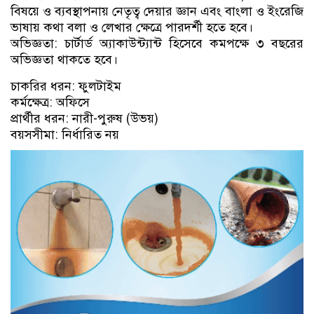
বিষয়ে ও ব্যবস্থাপনায় নেতৃত্ব দেয়ার জ্ঞান এবং বাংলা ও ইংরেজি
ভাষায় কথা বলা ও লেখার ক্ষেত্রে পারদর্শী হতে হবে।
অভিজ্ঞতা: চার্টার্ড অ্যাকাউন্ট্যান্ট হিসেবে কমপক্ষে ৩ বছরের
অভিজ্ঞতা থাকতে হবে।
চাকরির ধরন: ফুলটাইম
কর্মক্ষেত্র: অফিসে
প্রার্থীর ধরন: নারী-পুরুষ (উভয়)
বয়সসীমা: নির্ধারিত নয়