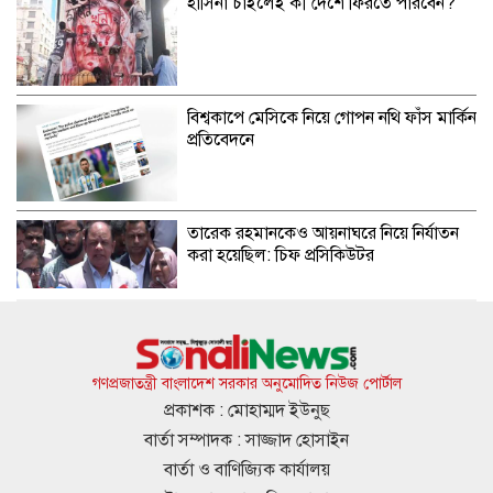
হাসিনা চাইলেই কী দেশে ফিরতে পারবেন?
বিশ্বকাপে মেসিকে নিয়ে গোপন নথি ফাঁস মার্কিন
প্রতিবেদনে
তারেক রহমানকেও আয়নাঘরে নিয়ে নির্যাতন
করা হয়েছিল: চিফ প্রসিকিউটর
বিদ্যুৎ ও জ্বালানি নিয়ে একটি চক্র অস্থিরতা
তৈরির চেষ্টা করছে: প্রধানমন্ত্রী
গণপ্রজাতন্ত্রী বাংলাদেশ সরকার অনুমোদিত নিউজ পোর্টাল
প্রকাশক : মোহাম্মদ ইউনুছ
বার্তা সম্পাদক : সাজ্জাদ হোসাইন
গ্রিসের উপকূলে ২০২ অভিবাসী উদ্ধার,
বার্তা ও বাণিজ্যিক কার্যালয়
অর্ধশতাধিক বাংলাদেশি