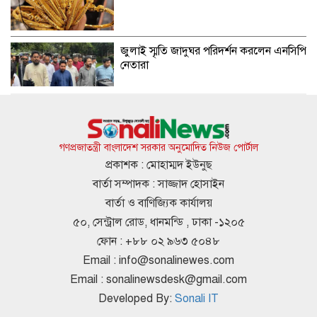
জুলাই স্মৃতি জাদুঘর পরিদর্শন করলেন এনসিপি
নেতারা
অস্ট্রেলিয়ার তৃতীয় সারির দলের কাছে ইনিংস
ব্যবধানে হারল বাংলাদেশ
গণপ্রজাতন্ত্রী বাংলাদেশ সরকার অনুমোদিত নিউজ পোর্টাল
প্রকাশক : মোহাম্মদ ইউনুছ
বার্তা সম্পাদক : সাজ্জাদ হোসাইন
দীর্ঘ সংগীতজীবনে এমন অভিজ্ঞতার মুখোমুখি
বার্তা ও বাণিজ্যিক কার্যালয়
কখনো হইনি : হাসান
৫০, সেন্ট্রাল রোড, ধানমন্ডি , ঢাকা -১২০৫
ফোন : +৮৮ ০২ ৯৬৩ ৫০৪৮
Email :
info@sonalinewes.com
দাম কমার পর দেশের বাজারে আজ স্বর্ণের
Email :
sonalinewsdesk@gmail.com
ভরি কত?
Developed By:
Sonali IT