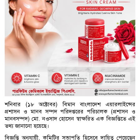
শনিবার (১৮ অক্টোবর) বিমান বাংলাদেশ এয়ারলাইন্সের
প্রশাসন ও মানব সম্পদ পরিদপ্তরের পরিচালক (প্রশাসন ও
মানবসম্পদ) মো. নওসাদ হোসেন স্বাক্ষরিত এক বিজ্ঞপ্তিতে এই
তথ্য জানানো হয়েছে।
বিজ্ঞপ্তি অনুযায়ী, কমিটির সভাপতি হিসেবে দায়িত্ব পেয়েছেন