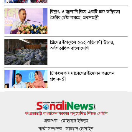
বিদ্যুৎ ও জ্বালানি নিয়ে একটি চক্র অস্থিরতা
তৈরির চেষ্টা করছে: প্রধানমন্ত্রী
গ্রিসের উপকূলে ২০২ অভিবাসী উদ্ধার,
অর্ধশতাধিক বাংলাদেশি
চিকিৎসক সমাবেশের উদ্বোধন করলেন
প্রধানমন্ত্রী
সৌদি,পাকিস্তান ও তুরস্কের যৌথ প্রতিরক্ষা
চুক্তি, নেপথ্যে কি?
গণপ্রজাতন্ত্রী বাংলাদেশ সরকার অনুমোদিত নিউজ পোর্টাল
প্রকাশক : মোহাম্মদ ইউনুছ
বার্তা সম্পাদক : সাজ্জাদ হোসাইন