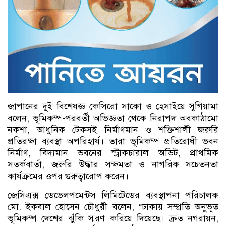
জাপানের দুই বিশেষজ্ঞ কেসিরো সাকো ও হেসাইয়ে সুগিয়ামা
বলেন, ভূমিকম্প-পরবর্তী অভিজ্ঞতা থেকে নিরাপদ অবকাঠামো
নকশা, আধুনিক টেকসই নির্মাণমান ও শক্তিশালী জরুরি
প্রতিরক্ষা ব্যবস্থা অপরিহার্য। তারা ভূমিকম্প প্রতিরোধী ভবন
নির্মাণ, বিদ্যমান ভবনের স্ট্রাকচারাল অডিট, প্রাথমিক
সতর্কবার্তা, জরুরি উদ্ধার সক্ষমতা ও নাগরিক সচেতনতা
কার্যক্রমের ওপর গুরুত্বারোপ করেন।
জেসিএক্স ডেভেলপমেন্টস লিমিটেডের ব্যবস্থাপনা পরিচালক
মো. ইকবাল হোসেন চৌধুরী বলেন, “ঢাকায় সম্প্রতি অনুভূত
ভূমিকম্প দেশের ঝুঁকি স্মরণ করিয়ে দিয়েছে। দ্রুত নগরায়ন,