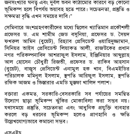
জনসংখ্যার ঘনত্ব এবং দুর্বল ভবন কাঠামোর কারণে বড় কোনো
ভূমিকম্প হলে বিপর্যয় ভয়াবহ হতে পারে। সচেতনতা, প্রস্তুতি ও
সক্ষমতা বৃদ্ধি এখন সময়ের দাবি।”
সেমিনারে অংশগ্রহণকারীদের মধ্যে ছিলেন খ্যাতিমান প্রকৌশলী
প্রফেসর ড. এম শামীম জেড বসুনিয়া, প্রফেসর ড. সৈয়দ
ফখরুল আমিন (বুয়েট), রিহ্যাব প্রেসিডেন্ট ওয়াহিদুজ্জামান,
সিনিয়র ভাইস প্রেসিডেন্ট লিয়াকত আলী, রাজউকের প্রধান
নগর পরিকল্পনাবিদ আশরাফুল ইসলাম, ইঞ্জিনিয়ার আব্দুল্লাহ
আল হোসেন চৌধুরী রিজভী, প্রফেসর ড. রাকিব আহসান
(বুয়েট), বাজুস প্রেসিডেন্ট এনামুল হক খান, বিএমইডির
পরিচালক মমিনুল ইসলাম, স্থপতি আরিফুল ইসলাম, স্থপতি
রফিক আজম ও ভিস্তারার এমডি মুস্তফা খালিদ পলাশ।
বক্তারা একমত, সরকারি-বেসরকারি সব পর্যায়ের সমন্বিত
উদ্যোগ ছাড়া ভূমিকম্প ঝুঁকির মোকাবিলা করা সম্ভব নয়।
যথাসময়ে প্রস্তুতি, সচেতনতা এবং আধুনিক প্রযুক্তি ব্যবহার
করলে বড় ধরনের ভূমিকম্প হলেও প্রাণহানি ও ক্ষতি
উল্লেখযোগ্যভাবে কমানো সম্ভব।
এসএইচ