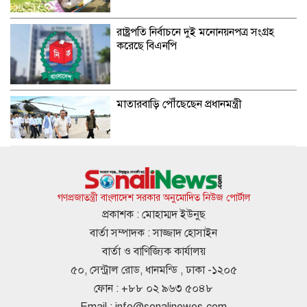
রাষ্ট্রপতি নির্বাচনে দুই মনোনয়নপত্র সংগ্রহ
করেছে বিএনপি
মাতারবাড়ি পৌঁছেছেন প্রধানমন্ত্রী
ব্যক্তি বিনিয়োগ কমেছে ট্রেজারি বিল-বন্ডে
গণপ্রজাতন্ত্রী বাংলাদেশ সরকার অনুমোদিত নিউজ পোর্টাল
প্রকাশক : মোহাম্মদ ইউনুছ
বার্তা সম্পাদক : সাজ্জাদ হোসাইন
এসএসসির ফল প্রকাশ আগামীকাল, যেভাবে
বার্তা ও বাণিজ্যিক কার্যালয়
সবার ফল পাবেন
৫০, সেন্ট্রাল রোড, ধানমন্ডি , ঢাকা -১২০৫
ফোন : +৮৮ ০২ ৯৬৩ ৫০৪৮