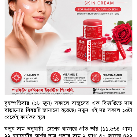
বৃহস্পতিবার (১৮ জুন) সকালে বাজুসের এক বিজ্ঞপ্তিতে দাম
বাড়ানোর বিষয়টি জানানো হয়েছে। নতুন এই দর সকাল ১০টা
থেকেই কার্যকর হবে।
নতুন দাম অনুযায়ী, দেশের বাজারে প্রতি ভরি (১১.৬৬৪ গ্রাম)
২২ ক্যারেটের স্বর্ণের দাম পড়বে দাম ২ লাখ ৩০ হাজার ৪২২