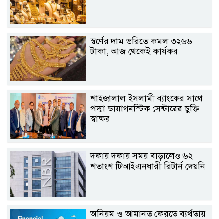
স্বর্ণের দাম ভরিতে কমল ৩২৬৬
টাকা, আজ থেকেই কার্যকর
শাহ্জালাল ইসলামী ব্যাংকের সাথে
পদ্মা ডায়াগনস্টিক সেন্টারের চুক্তি
স্বাক্ষর
দফায় দফায় সময় বাড়ালেও ৬২
শতাংশ টিআইএনধারী রিটার্ন দেয়নি
অনিয়ম ও আমানত ফেরতে ব্যর্থতায়