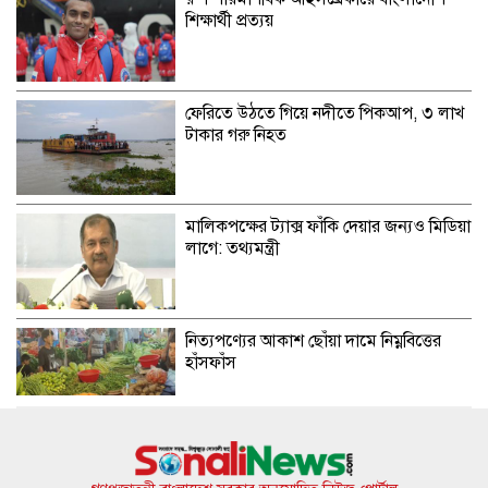
শিক্ষার্থী প্রত্যয়
ফেরিতে উঠতে গিয়ে নদীতে পিকআপ, ৩ লাখ
টাকার গরু নিহত
মালিকপক্ষের ট্যাক্স ফাঁকি দেয়ার জন্যও মিডিয়া
লাগে: তথ্যমন্ত্রী
নিত্যপণ্যের আকাশ ছোঁয়া দামে নিম্নবিত্তের
হাঁসফাঁস
হলের সহপাঠীদের ‘গোপন ছবি’ প্রেমিককে
পাঠাতেন ইবি ছাত্রী