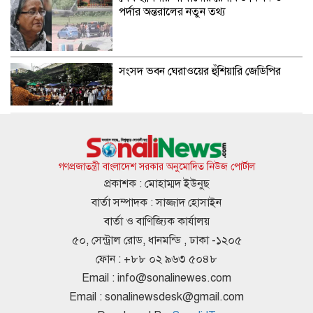
পর্দার অন্তরালের নতুন তথ্য
সংসদ ভবন ঘেরাওয়ের হুঁশিয়ারি জেডিপির
হাসিনার ১৬ বছরে সাড়ে ৪ হাজারের বেশি
মানুষ হত্যা হয়েছে: আইনমন্ত্রী
গণপ্রজাতন্ত্রী বাংলাদেশ সরকার অনুমোদিত নিউজ পোর্টাল
প্রকাশক : মোহাম্মদ ইউনুছ
বার্তা সম্পাদক : সাজ্জাদ হোসাইন
শেখ হাসিনা ফিরে আসার বিষয়ে আত্মবিশ্বাসী
বার্তা ও বাণিজ্যিক কার্যালয়
রুমিন ফারহানা
৫০, সেন্ট্রাল রোড, ধানমন্ডি , ঢাকা -১২০৫
ফোন : +৮৮ ০২ ৯৬৩ ৫০৪৮
Email :
info@sonalinewes.com
ভিসা নিয়ে বাংলাদেশিদের জন্য ভারতীয়
Email :
sonalinewsdesk@gmail.com
হাইকমিশনের সতর্কবার্তা