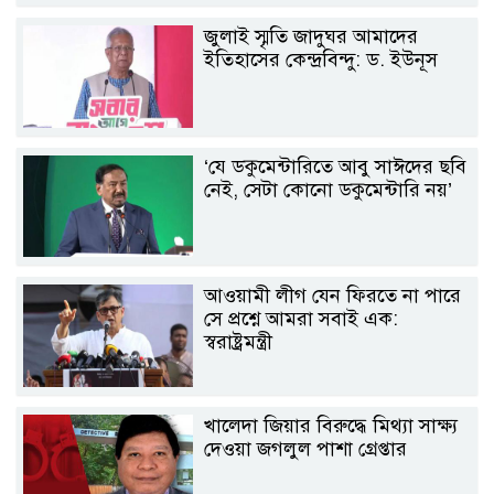
জুলাই স্মৃতি জাদুঘর আমাদের
ইতিহাসের কেন্দ্রবিন্দু: ড. ইউনূস
‘যে ডকুমেন্টারিতে আবু সাঈদের ছবি
নেই, সেটা কোনো ডকুমেন্টারি নয়’
আওয়ামী লীগ যেন ফিরতে না পারে
সে প্রশ্নে আমরা সবাই এক:
স্বরাষ্ট্রমন্ত্রী
খালেদা জিয়ার বিরুদ্ধে মিথ্যা সাক্ষ্য
দেওয়া জগলুল পাশা গ্রেপ্তার