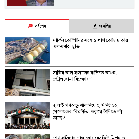
সর্বশেষ
জনপ্রিয়
মার্কিন কোম্পানির সঙ্গে ১ লাখ কোটি টাকার
এলএনজি চুক্তি
সাকিব আল হাসানের বাড়িতে আগুন,
পেট্রলবোমা বিস্ফোরণ
জুলাই গণঅভ্যুত্থান নিয়ে ২ মিনিট ১২
সেকেন্ডের ‘বিতর্কিত’ ডকুমেন্টারিতে কী
আছে?
শেখ হাসিনার পালানোর রেসকিউ মিশন ও