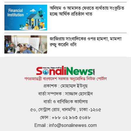
অনিয়ম ও আমানত ফেরতে ব্যর্থতায় সংকুচিত
হচ্ছে আর্থিক প্রতিষ্ঠান খাত
জাজিরায় সাংবাদিকের ওপর হামলা, মামলা
রুজু করেনি ওসি
রাষ্ট্রপতি নির্বাচনে ভোটের তারিখ ঘোষণা
গণপ্রজাতন্ত্রী বাংলাদেশ সরকার অনুমোদিত নিউজ পোর্টাল
প্রকাশক : মোহাম্মদ ইউনুছ
বার্তা সম্পাদক : সাজ্জাদ হোসাইন
শিকলবদ্ধতার কারণেই দেশ এগোতে পারেনি:
বার্তা ও বাণিজ্যিক কার্যালয়
তথ্যমন্ত্রী
৫০, সেন্ট্রাল রোড, ধানমন্ডি , ঢাকা -১২০৫
ফোন : +৮৮ ০২ ৯৬৩ ৫০৪৮
Email :
info@sonalinewes.com
রাষ্ট্রপতি নির্বাচনের ভোটার তালিকা পেল ইসি