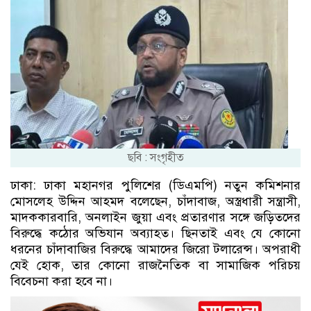
ছবি : সংগৃহীত
ঢাকা: ঢাকা মহানগর পুলিশের (ডিএমপি) নতুন কমিশনার
মোসলেহ উদ্দিন আহমদ বলেছেন, চাঁদাবাজ, অস্ত্রধারী সন্ত্রাসী,
মাদককারবারি, অনলাইন জুয়া এবং প্রতারণার সঙ্গে জড়িতদের
বিরুদ্ধে কঠোর অভিযান অব্যাহত। ছিনতাই এবং যে কোনো
ধরনের চাঁদাবাজির বিরুদ্ধে আমাদের জিরো টলারেন্স। অপরাধী
যেই হোক, তার কোনো রাজনৈতিক বা সামাজিক পরিচয়
বিবেচনা করা হবে না।