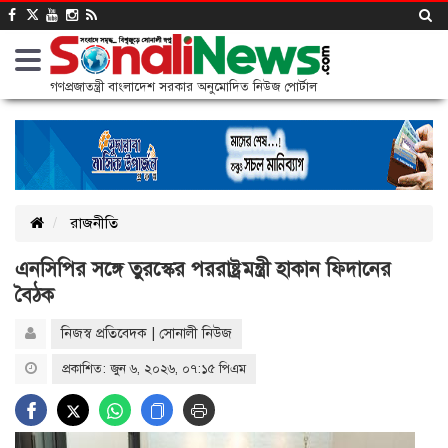
গণপ্রজাতন্ত্রী বাংলাদেশ সরকার অনুমোদিত নিউজ পোর্টাল
রাজনীতি
এনসিপির সঙ্গে তুরস্কের পররাষ্ট্রমন্ত্রী হাকান ফিদানের
বৈঠক
নিজস্ব প্রতিবেদক | সোনালী নিউজ
প্রকাশিত: জুন ৬, ২০২৬, ০৭:১৫ পিএম