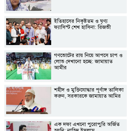
ইতিহাসের নিকৃষ্টতম ও ঘৃণ্য
ফ্যাসিস্ট শেখ হাসিনা: রিজভী
গণভোটের রায় নিয়ে আপসে চাপ ও
লোভ দেখানো হচ্ছে: জামায়াত
আমীর
শহীদ ও মুক্তিযোদ্ধার পূর্ণাঙ্গ তালিকা
করুন, সরকারকে জামায়াত আমির
এক দফা এখনো পুরোপুরি অর্জিত
হয়নি: নাহিদ ইসলাম