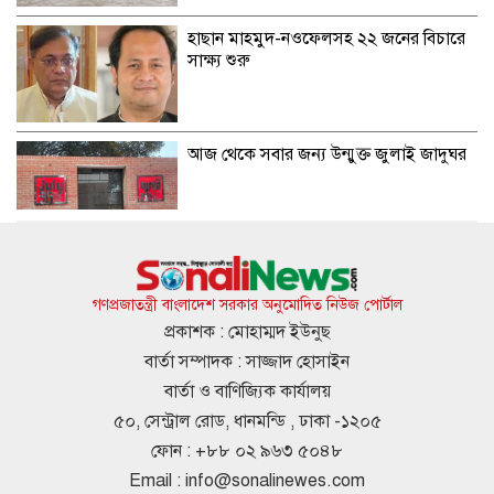
হাছান মাহমুদ-নওফেলসহ ২২ জনের বিচারে
সাক্ষ্য শুরু
আজ থেকে সবার জন্য উন্মুক্ত জুলাই জাদুঘর
জাতীয় গ্রিডে এলএনজি সরবরাহ শুরু, কমতে
পারে গ্যাস সংকট
গণপ্রজাতন্ত্রী বাংলাদেশ সরকার অনুমোদিত নিউজ পোর্টাল
প্রকাশক : মোহাম্মদ ইউনুছ
বার্তা সম্পাদক : সাজ্জাদ হোসাইন
মেসির জোড়া গোলে মায়ামির অবিশ্বাস্য
বার্তা ও বাণিজ্যিক কার্যালয়
প্রত্যাবর্তন
৫০, সেন্ট্রাল রোড, ধানমন্ডি , ঢাকা -১২০৫
ফোন : +৮৮ ০২ ৯৬৩ ৫০৪৮
Email :
info@sonalinewes.com