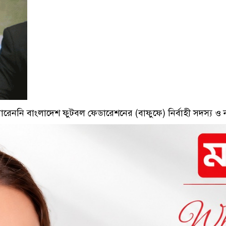
 পারেননি বাংলাদেশ ফুটবল ফেডারেশনের (বাফুফে) নির্বাহী সদস্য ও