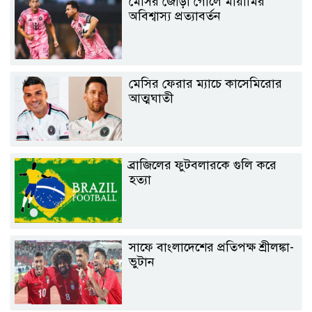
মেসির জোড়া গোলে মায়ামির
অবিশ্বাস্য প্রত্যাবর্তন
মেসির ফেরার ম্যাচে কাসেমিরোর
আত্মঘাতী
ব্রাজিলের ফুটবলারকে গুলি করে
হত্যা
সাফে বাংলাদেশের প্রতিপক্ষ শ্রীলঙ্কা-
ভুটান