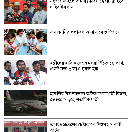
সংস্কার না হলে এই সরকারও স্বৈরাচারী হবে :
নাহিদ ইসলাম
এসএসসির ফলাফল জানা যাবে ৩ উপায়ে
মন্ত্রীদের মাসিক বেতন হওয়া উচিত ১০ লাখ,
এমপিদের ৫ লাখ: নুরুল হক
ইতালির বিমানবন্দরে আটকা ঢাকাগামী বিমান,
ভেতরে আড়াই শতাধিক যাত্রী
ভারতে প্রবেশের চেষ্টাকালে শিশুসহ ৭ নারী
আটক