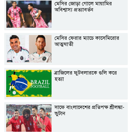
মেসির জোড়া গোলে মায়ামির
অবিশ্বাস্য প্রত্যাবর্তন
মেসির ফেরার ম্যাচে কাসেমিরোর
আত্মঘাতী
ব্রাজিলের ফুটবলারকে গুলি করে
হত্যা
সাফে বাংলাদেশের প্রতিপক্ষ শ্রীলঙ্কা-
ভুটান