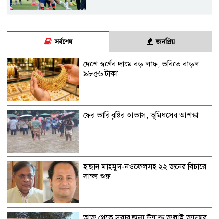
সর্বশেষ
জনপ্রিয়
দেশে স্বর্ণের দামে বড় লাফ, ভরিতে বাড়ল
৯৮৫৬ টাকা
ফের ভারি বৃষ্টির আভাস, ভূমিধসের আশঙ্কা
হাছান মাহমুদ-নওফেলসহ ২২ জনের বিচারে
সাক্ষ্য শুরু
আজ থেকে সবার জন্য উন্মুক্ত জুলাই জাদুঘর