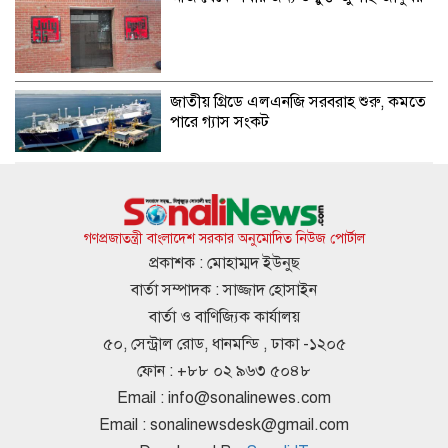
জাতীয় গ্রিডে এলএনজি সরবরাহ শুরু, কমতে
পারে গ্যাস সংকট
মেসির জোড়া গোলে মায়ামির অবিশ্বাস্য
প্রত্যাবর্তন
গণপ্রজাতন্ত্রী বাংলাদেশ সরকার অনুমোদিত নিউজ পোর্টাল
প্রকাশক : মোহাম্মদ ইউনুছ
বার্তা সম্পাদক : সাজ্জাদ হোসাইন
হরমুজ প্রণালী নিয়ে সমঝোতায় পৌঁছাল
বার্তা ও বাণিজ্যিক কার্যালয়
ইরান-ওমান
৫০, সেন্ট্রাল রোড, ধানমন্ডি , ঢাকা -১২০৫
ফোন : +৮৮ ০২ ৯৬৩ ৫০৪৮
Email :
info@sonalinewes.com
শেখ হাসিনার বক্তব্য ইস্যুতে পররাষ্ট্র
Email :
sonalinewsdesk@gmail.com
মন্ত্রণালয়ের প্রতিবাদ