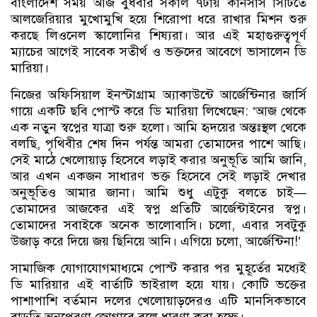
বাংলাদেশ সময় আজ বুধবার সকাল ৭টায় কানসাস সিটিতে
আলজেরিয়ার মুখোমুখি হয়ে শিরোপা ধরে রাখার মিশন শুরু
করছে লিওনেল স্কালোনির শিষ্যরা। আর এই মহাগুরুত্বপূর্ণ
ম্যাচের আগেই সাবেক সতীর্থ ও ভক্তদের আবেগে ভাসালেন ডি
মারিয়া।
নিজের অফিসিয়াল ইনস্টাগ্রাম অ্যাকাউন্টে আর্জেন্টিনার জার্সি
গায়ে একটি ছবি পোস্ট করে ডি মারিয়া লিখেছেন: ‘আজ থেকে
এক নতুন স্বপ্নের যাত্রা শুরু হলো। আমি হৃদয়ের অন্তঃস্থল থেকে
বলছি, পৃথিবীর শেষ দিন পর্যন্ত আমরা তোমাদের পাশে আছি।
সেই মাঠে খেলোয়াড় হিসেবে লড়াই করার অনুভূতি আমি জানি,
আর এখন একজন সাধারণ ভক্ত হিসেবে সেই লড়াই দেখার
অনুভূতিও আমার জানা। আমি শুধু এটুকু বলতে চাই—
তোমাদের আজকের এই স্বপ্ন প্রতিটি আর্জেন্টাইনের স্বপ্ন।
তোমাদের সবাইকে অনেক ভালোবাসি। চলো, এবার সবটুকু
উজাড় করে দিয়ে জয় ছিনিয়ে আনি। এগিয়ে চলো, আর্জেন্টিনা!’
সামাজিক যোগাযোগমাধ্যমে পোস্ট করার পর মুহূর্তের মধ্যেই
ডি মারিয়ার এই বার্তাটি ভাইরাল হয়ে যায়। কোটি ভক্তের
পাশাপাশি বর্তমান দলের খেলোয়াড়দেরও এটি মানসিকভাবে