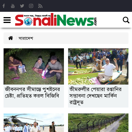
সারাদেশ
জীবননগর সীমান্তে পুশইনের
ভীমরুলীর পেয়ারা রপ্তানির
চেষ্টা, প্রতিহত করল বিজিবি
সম্ভাবনা দেখছেন মার্কিন
রাষ্ট্রদূত