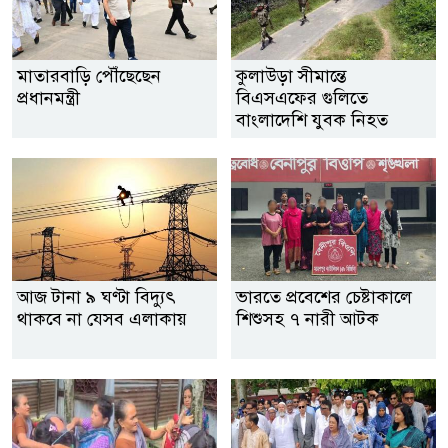
মাতারবাড়ি পৌঁছেছেন
কুলাউড়া সীমান্তে
প্রধানমন্ত্রী
বিএসএফের গুলিতে
বাংলাদেশি যুবক নিহত
আজ টানা ৯ ঘণ্টা বিদ্যুৎ
ভারতে প্রবেশের চেষ্টাকালে
থাকবে না যেসব এলাকায়
শিশুসহ ৭ নারী আটক