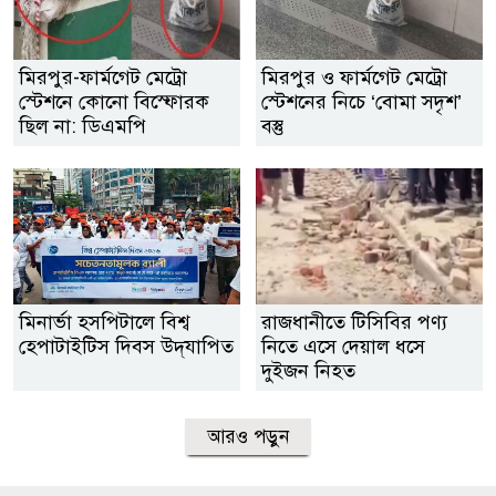
মিরপুর-ফার্মগেট মেট্রো
মিরপুর ও ফার্মগেট মেট্রো
স্টেশনে কোনো বিস্ফোরক
স্টেশনের নিচে ‘বোমা সদৃশ’
ছিল না: ডিএমপি
বস্তু
মিনার্ভা হসপিটালে বিশ্ব
রাজধানীতে টিসিবির পণ্য
হেপাটাইটিস দিবস উদ্‌যাপিত
নিতে এসে দেয়াল ধসে
দুইজন নিহত
আরও পড়ুন