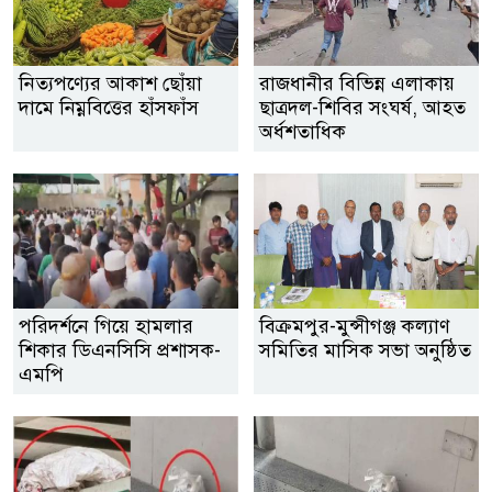
নিত্যপণ্যের আকাশ ছোঁয়া
রাজধানীর বিভিন্ন এলাকায়
দামে নিম্নবিত্তের হাঁসফাঁস
ছাত্রদল-শিবির সংঘর্ষ, আহত
অর্ধশতাধিক
পরিদর্শনে গিয়ে হামলার
বিক্রমপুর-মুন্সীগঞ্জ কল্যাণ
শিকার ডিএনসিসি প্রশাসক-
সমিতির মাসিক সভা অনুষ্ঠিত
এমপি