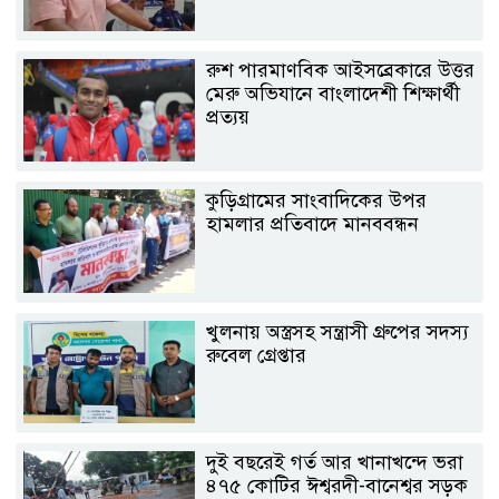
রুশ পারমাণবিক আইসব্রেকারে উত্তর
মেরু অভিযানে বাংলাদেশী শিক্ষার্থী
প্রত্যয়
কুড়িগ্রামের সাংবাদিকের উপর
হামলার প্রতিবাদে মানববন্ধন
খুলনায় অস্ত্রসহ সন্ত্রাসী গ্রুপের সদস্য
রুবেল গ্রেপ্তার
দুই বছরেই গর্ত আর খানাখন্দে ভরা
৪৭৫ কোটির ঈশ্বরদী-বানেশ্বর সড়ক