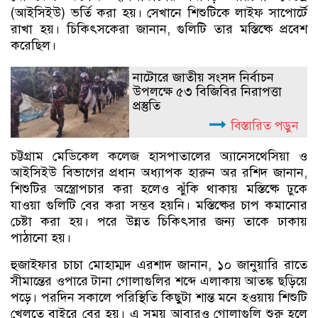
(আইসিইউ) ভর্তি করা হয়। সেখানে শিশুটিকে লাইফ সাপোর্টে
রাখা হয়। চিকিৎসকেরা জানান, গুলিটি তার মস্তিষ্কে প্রবেশ
করেছিল।
নাটোরে জাতীয় সংসদ নির্বাচন
উপলক্ষে ৫৩ বিজিবির নিরাপত্তা
প্রস্তুতি
বিস্তারিত পড়ুন
চট্টগ্রাম মেডিকেল কলেজ হাসপাতালের অ্যানেসথেসিয়া ও
আইসিইউ বিভাগের প্রধান অধ্যাপক হারুন অর রশিদ জানান,
শিশুটির অস্ত্রোপচার করা হলেও ঝুঁকি থাকায় মস্তিষ্কে ঢুকে
যাওয়া গুলিটি বের করা সম্ভব হয়নি। মস্তিষ্কের চাপ কমানোর
চেষ্টা করা হয়। পরে উন্নত চিকিৎসার জন্য তাকে ঢাকায়
পাঠানো হয়।
হুজাইফার চাচা মোহাম্মদ এরশাদ জানান, ১০ জানুয়ারি রাতে
সীমান্তের ওপারে টানা গোলাগুলির শব্দে এলাকায় আতঙ্ক ছড়িয়ে
পড়ে। পরদিন সকালে পরিস্থিতি কিছুটা শান্ত মনে হওয়ায় শিশুটি
খেলতে বাইরে বের হয়। এ সময় আবারও গোলাগুলি শুরু হলে