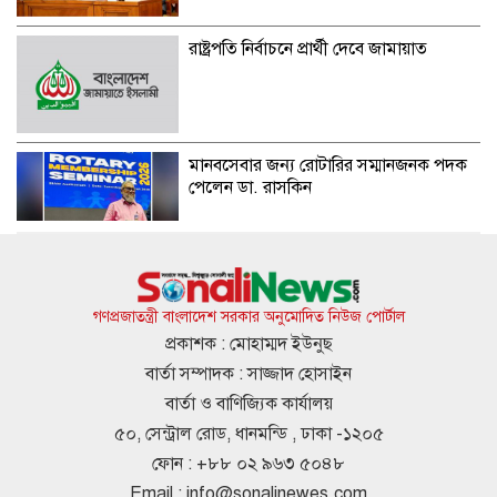
রাষ্ট্রপতি নির্বাচনে প্রার্থী দেবে জামায়াত
মানবসেবার জন্য রোটারির সম্মানজনক পদক
পেলেন ডা. রাসকিন
হাসিনার নির্দেশে সালাহউদ্দিন আহমদকে গুম
করা হয়: তদন্ত সংস্থা
গণপ্রজাতন্ত্রী বাংলাদেশ সরকার অনুমোদিত নিউজ পোর্টাল
প্রকাশক : মোহাম্মদ ইউনুছ
বার্তা সম্পাদক : সাজ্জাদ হোসাইন
আবারও ৪ দিনের লম্বা ছুটির সুযোগ
বার্তা ও বাণিজ্যিক কার্যালয়
৫০, সেন্ট্রাল রোড, ধানমন্ডি , ঢাকা -১২০৫
ফোন : +৮৮ ০২ ৯৬৩ ৫০৪৮
Email :
info@sonalinewes.com