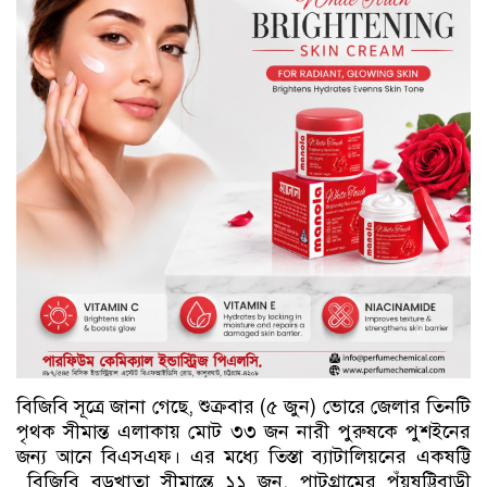
​বিজিবি সূত্রে জানা গেছে, শুক্রবার (৫ জুন) ভোরে জেলার তিনটি
পৃথক সীমান্ত এলাকায় মোট ৩৩ জন নারী পুরুষকে পুশইনের
জন্য আনে বিএসএফ। এর মধ্যে তিস্তা ব্যাটালিয়নের একষট্টি
বিজিবি বড়খাতা সীমান্তে ১১ জন, পাটগ্রামের পঁয়ষট্টিবাড়ী