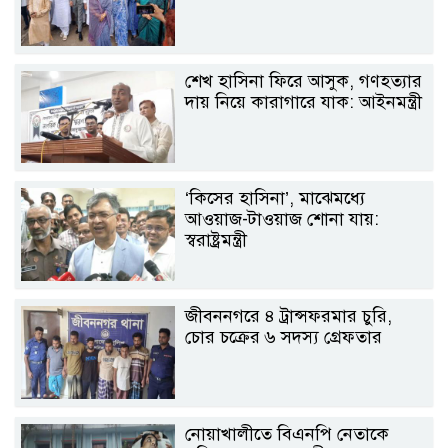
শেখ হাসিনা ফিরে আসুক, গণহত্যার
দায় নিয়ে কারাগারে যাক: আইনমন্ত্রী
‘কিসের হাসিনা’, মাঝেমধ্যে
আওয়াজ-টাওয়াজ শোনা যায়:
স্বরাষ্ট্রমন্ত্রী
জীবননগরে ৪ ট্রান্সফরমার চুরি,
চোর চক্রের ৬ সদস্য গ্রেফতার
নোয়াখালীতে বিএনপি নেতাকে