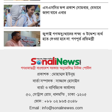
এসএসসির ফল প্রকাশ সোমবার, যেভাবে
জানা যাবে এবার
জুলাই গণঅভ্যুত্থানের লক্ষ্য ও উদ্দেশ্য ব্যর্থ
হতে দেওয়া হবে না: গণপূর্ত প্রতিমন্ত্রী
বিমানবন্দরে ভিআইপি-সিআইপিদেরও তল্লাশির
সিদ্ধান্ত
গণপ্রজাতন্ত্রী বাংলাদেশ সরকার অনুমোদিত নিউজ পোর্টাল
প্রকাশক : মোহাম্মদ ইউনুছ
বার্তা সম্পাদক : সাজ্জাদ হোসাইন
রুশ পারমাণবিক আইসব্রেকারে উত্তর মেরু
বার্তা ও বাণিজ্যিক কার্যালয়
অভিযানে বাংলাদেশী শিক্ষার্থী প্রত্যয়
৫০, সেন্ট্রাল রোড, ধানমন্ডি , ঢাকা -১২০৫
ফোন : +৮৮ ০২ ৯৬৩ ৫০৪৮
Email :
info@sonalinewes.com