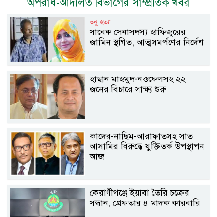
অপরাধ-আদালত বিভাগের সাম্প্রতিক খবর
তনু হত্যা
সাবেক সেনাসদস্য হাফিজুরের
জামিন স্থগিত, আত্মসমর্পণের নির্দেশ
হাছান মাহমুদ-নওফেলসহ ২২
জনের বিচারে সাক্ষ্য শুরু
কাদের-নাছিম-আরাফাতসহ সাত
আসামির বিরুদ্ধে যুক্তিতর্ক উপস্থাপন
আজ
কেরাণীগঞ্জে ইয়াবা তৈরি চক্রের
সন্ধান, গ্রেফতার ৪ মাদক কারবারি