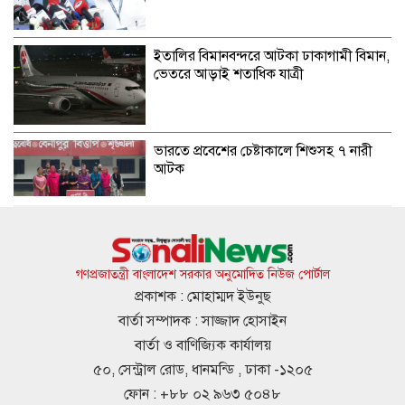
ইতালির বিমানবন্দরে আটকা ঢাকাগামী বিমান,
ভেতরে আড়াই শতাধিক যাত্রী
ভারতে প্রবেশের চেষ্টাকালে শিশুসহ ৭ নারী
আটক
কুপ্রস্তাবে রাজি না হওয়ায় তরুণীকে চুরির
অপবাদ, চুল কেটে নির্যাতন
গণপ্রজাতন্ত্রী বাংলাদেশ সরকার অনুমোদিত নিউজ পোর্টাল
প্রকাশক : মোহাম্মদ ইউনুছ
বার্তা সম্পাদক : সাজ্জাদ হোসাইন
সাকিবের দেশে ফেরার কোনো সুযোগ নেই:
বার্তা ও বাণিজ্যিক কার্যালয়
ক্রীড়া প্রতিমন্ত্রী
৫০, সেন্ট্রাল রোড, ধানমন্ডি , ঢাকা -১২০৫
ফোন : +৮৮ ০২ ৯৬৩ ৫০৪৮