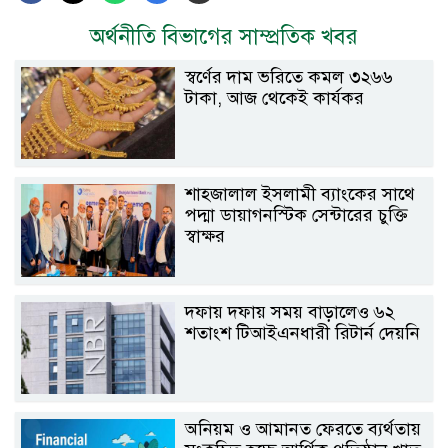
অর্থনীতি বিভাগের সাম্প্রতিক খবর
স্বর্ণের দাম ভরিতে কমল ৩২৬৬
টাকা, আজ থেকেই কার্যকর
শাহ্জালাল ইসলামী ব্যাংকের সাথে
পদ্মা ডায়াগনস্টিক সেন্টারের চুক্তি
স্বাক্ষর
দফায় দফায় সময় বাড়ালেও ৬২
শতাংশ টিআইএনধারী রিটার্ন দেয়নি
অনিয়ম ও আমানত ফেরতে ব্যর্থতায়