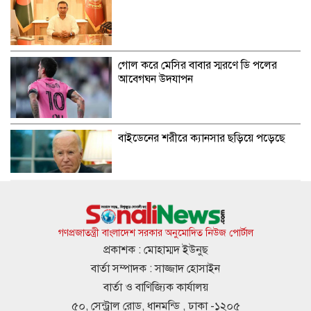
গোল করে মেসির বাবার স্মরণে ডি পলের
আবেগঘন উদযাপন
বাইডেনের শরীরে ক্যানসার ছড়িয়ে পড়েছে
ইসরায়েলের বিরুদ্ধে মুসলিম দেশগুলোকে
ঐক্যবদ্ধ হওয়ার আহ্বান পাকিস্তানের
গণপ্রজাতন্ত্রী বাংলাদেশ সরকার অনুমোদিত নিউজ পোর্টাল
প্রকাশক : মোহাম্মদ ইউনুছ
বার্তা সম্পাদক : সাজ্জাদ হোসাইন
দাম বাড়ানোর পর দেশে আজ সোনার ভরি
বার্তা ও বাণিজ্যিক কার্যালয়
কত?
৫০, সেন্ট্রাল রোড, ধানমন্ডি , ঢাকা -১২০৫