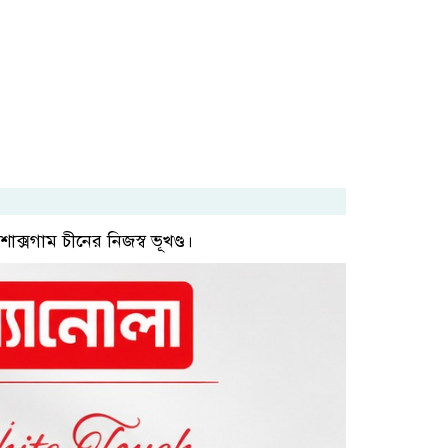
াক্সগাম চীনের নিজস্ব ভূখণ্ড।