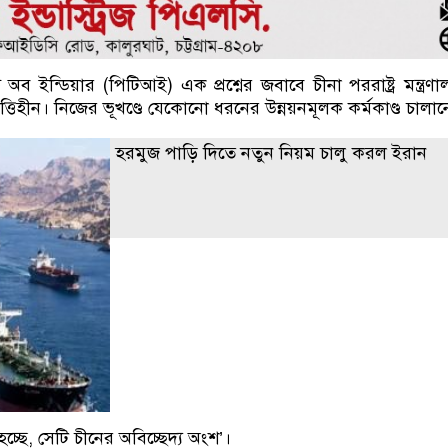
 অব ইন্ডিয়ার (পিটিআই) এক প্রশ্নের জবাবে চীনা পররাষ্ট্র মন্ত্র
তিহীন। নিজের ভূখণ্ডে যেকোনো ধরনের উন্নয়নমূলক কর্মকাণ্ড চালান
হরমুজ পাড়ি দিতে নতুন নিয়ম চালু করল ইরান
চ্ছে, সেটি চীনের অবিচ্ছেদ্য অংশ’।