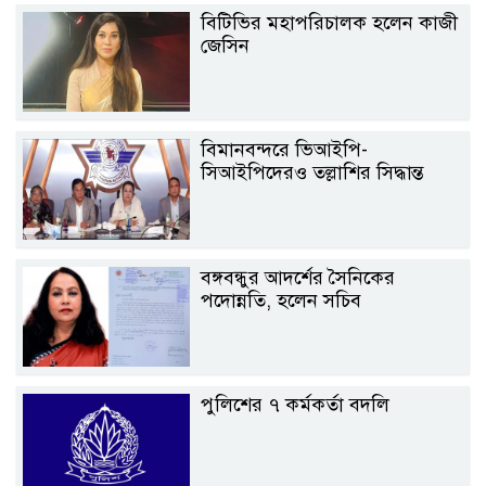
বিটিভির মহাপরিচালক হলেন কাজী
জেসিন
বিমানবন্দরে ভিআইপি-
সিআইপিদেরও তল্লাশির সিদ্ধান্ত
বঙ্গবন্ধুর আদর্শের সৈনিকের
পদোন্নতি, হলেন সচিব
পুলিশের ৭ কর্মকর্তা বদলি