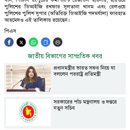
পুলিশের ডিআইজি রখফার সুলতানা খানম এবং রেলওয়ে
পুলিশের পুলিশ সুপার (অতিরিক্ত ডিআইজি পদমর্যাদা) ফারহাত
আহমেদও এই তালিকায় রয়েছেন।
পিএস
জাতীয় বিভাগের সাম্প্রতিক খবর
প্রধানমন্ত্রীর ভারত সফর নিয়ে যা
বললেন পররাষ্ট্র প্রতিমন্ত্রী
সরকারের পাঁচ মন্ত্রণালয় ও দপ্তরে
নতুন সচিব