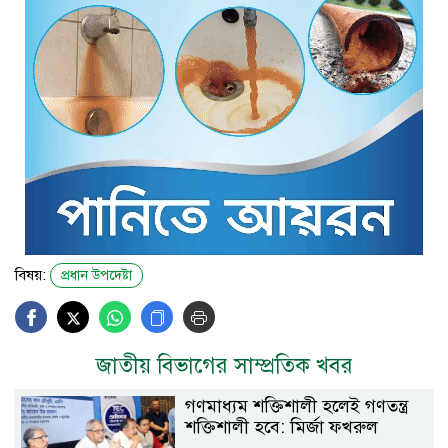
বিষয়:
প্রধান উপদেষ্টা
জাতীয় বিভাগের সাম্প্রতিক খবর
গণমাধ্যম শক্তিশালী হলেই গণতন্ত্র
শক্তিশালী হবে: মির্জা ফখরুল