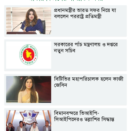
প্রধানমন্ত্রীর ভারত সফর নিয়ে যা
বললেন পররাষ্ট্র প্রতিমন্ত্রী
সরকারের পাঁচ মন্ত্রণালয় ও দপ্তরে
নতুন সচিব
বিটিভির মহাপরিচালক হলেন কাজী
জেসিন
বিমানবন্দরে ভিআইপি-
সিআইপিদেরও তল্লাশির সিদ্ধান্ত