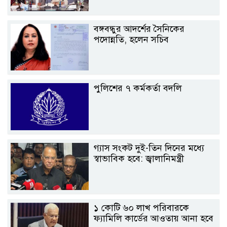
বঙ্গবন্ধুর আদর্শের সৈনিকের
পদোন্নতি, হলেন সচিব
পুলিশের ৭ কর্মকর্তা বদলি
গ্যাস সংকট দুই-তিন দিনের মধ্যে
স্বাভাবিক হবে: জ্বালানিমন্ত্রী
১ কোটি ৬০ লাখ পরিবারকে
ফ্যামিলি কার্ডের আওতায় আনা হবে