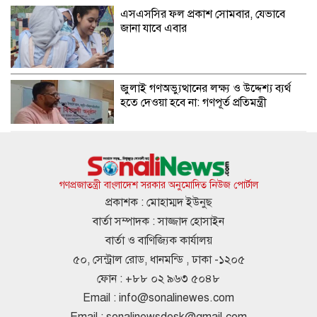
এসএসসির ফল প্রকাশ সোমবার, যেভাবে
জানা যাবে এবার
জুলাই গণঅভ্যুত্থানের লক্ষ্য ও উদ্দেশ্য ব্যর্থ
হতে দেওয়া হবে না: গণপূর্ত প্রতিমন্ত্রী
বিমানবন্দরে ভিআইপি-সিআইপিদেরও তল্লাশির
সিদ্ধান্ত
গণপ্রজাতন্ত্রী বাংলাদেশ সরকার অনুমোদিত নিউজ পোর্টাল
প্রকাশক : মোহাম্মদ ইউনুছ
বার্তা সম্পাদক : সাজ্জাদ হোসাইন
রুশ পারমাণবিক আইসব্রেকারে উত্তর মেরু
বার্তা ও বাণিজ্যিক কার্যালয়
অভিযানে বাংলাদেশী শিক্ষার্থী প্রত্যয়
৫০, সেন্ট্রাল রোড, ধানমন্ডি , ঢাকা -১২০৫
ফোন : +৮৮ ০২ ৯৬৩ ৫০৪৮
Email :
info@sonalinewes.com
তনু হত্যা