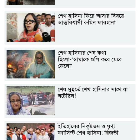
শেখ হাসিনা ফিরে আসার বিষয়ে
আত্মবিশ্বাসী রুমিন ফারহানা
শেখ হাসিনার শেষ কথা
ছিলো-‘আমাকে গুলি করে মেরে
ফেলো’
শেষ মুহুর্তে শেখ হাসিনার সাথে যা
ঘটেছিল!
ইতিহাসের নিকৃষ্টতম ও ঘৃণ্য
ফ্যাসিস্ট শেখ হাসিনা: রিজভী