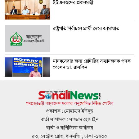
ইউএনওদের প্রধানমন্ত্রী
রাষ্ট্রপতি নির্বাচনে প্রার্থী দেবে জামায়াত
মানবসেবার জন্য রোটারির সম্মানজনক পদক
পেলেন ডা. রাসকিন
হাসিনার নির্দেশে সালাহউদ্দিন আহমদকে গুম
করা হয়: তদন্ত সংস্থা
গণপ্রজাতন্ত্রী বাংলাদেশ সরকার অনুমোদিত নিউজ পোর্টাল
প্রকাশক : মোহাম্মদ ইউনুছ
বার্তা সম্পাদক : সাজ্জাদ হোসাইন
আবারও ৪ দিনের লম্বা ছুটির সুযোগ
বার্তা ও বাণিজ্যিক কার্যালয়
৫০, সেন্ট্রাল রোড, ধানমন্ডি , ঢাকা -১২০৫