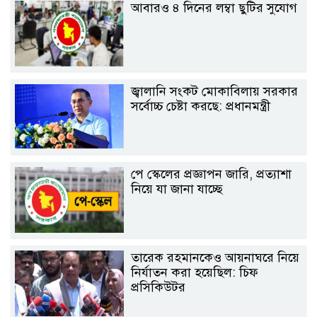
আবারও ৪ দিনের লম্বা ছুটির সুযোগ
জ্বালানি সংকট মোকাবিলায় সরকার
সর্বোচ্চ চেষ্টা করছে: প্রধানমন্ত্রী
পে স্কেলের প্রজ্ঞাপন জারি, প্রত্যাশা
নিয়ে যা জানা যাচ্ছে
তারেক রহমানকেও আয়নাঘরে নিয়ে
নির্যাতন করা হয়েছিল: চিফ
প্রসিকিউটর