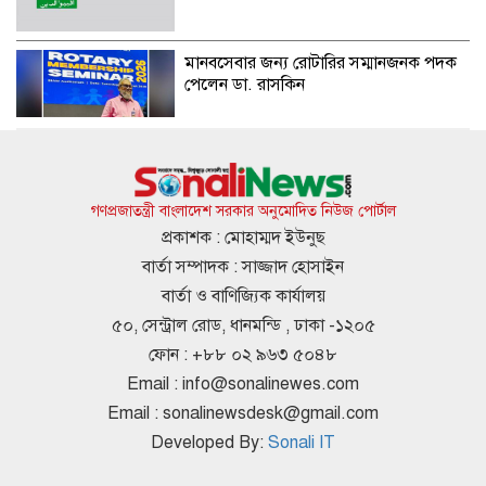
মানবসেবার জন্য রোটারির সম্মানজনক পদক
পেলেন ডা. রাসকিন
হাসিনার নির্দেশে সালাহউদ্দিন আহমদকে গুম
করা হয়: তদন্ত সংস্থা
গণপ্রজাতন্ত্রী বাংলাদেশ সরকার অনুমোদিত নিউজ পোর্টাল
প্রকাশক : মোহাম্মদ ইউনুছ
বার্তা সম্পাদক : সাজ্জাদ হোসাইন
আবারও ৪ দিনের লম্বা ছুটির সুযোগ
বার্তা ও বাণিজ্যিক কার্যালয়
৫০, সেন্ট্রাল রোড, ধানমন্ডি , ঢাকা -১২০৫
ফোন : +৮৮ ০২ ৯৬৩ ৫০৪৮
Email :
info@sonalinewes.com
বৃষ্টি নিয়ে যে বার্তা দিল আবহাওয়া অধিদপ্তর
Email :
sonalinewsdesk@gmail.com
Developed By:
Sonali IT