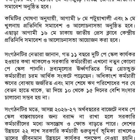
সমাবেশ অনুষ্ঠিত হবে।
কমিটির ঘোষণা অনুযায়ী, আগামী ৮ মে পটুয়াখালী এবং ৯ মে
খুলনায় প্রতিনিধি সমাবেশ ও আলোচনাসভা অনুষ্ঠিত হবে।
এছাড়া আগামী ১৬ মে ঢাকায় জাতীয় প্রেস ক্লাবে কেন্দ্রীয়
প্রতিনিধি সমাবেশ ও আলোচনাসভা আয়োজন করা হবে।
সংগঠনটির নেতারা জানান, গত ১১ বছরে দুটি পে স্কেল কার্যকর
হওয়ার কথা থাকলেও সরকারি কর্মচারীরা এখনো নতুন কোনো
পে স্কেল পাননি। দ্রব্যমূল্যের ঊর্ধ্বগতিতে নিম্ন গ্রেডভুক্ত
কর্মচারীরা চরম আর্থিক সংকটে পড়েছেন। অধিকাংশ কর্মচারী
ঋণের বোঝায় জর্জরিত এবং মাস শেষে ঋণ পরিশোধের পর যে
বেতন হাতে থাকে, তা দিয়ে ১০ থেকে ১৫ দিনের বেশি সংসার
চালানো সম্ভব হয় না।
সংগঠনটির মতে, আসন্ন ২০২৬-২৭ অর্থবছরের বাজেটে নবম পে
স্কেল বাস্তবায়নের জন্য বরাদ্দ না রাখা হলে সরকারি
কর্মচারীদের মধ্যে অসন্তোষ ও ক্ষোভ বাড়তে পারে। দেশের
উন্নয়নে ২২ লাখ সরকারি কর্মচারী গুরুত্বপূর্ণ ভূমিকা রাখলেও
তাদের জীবনমান উন্নয়নে কার্যকর পদক্ষেপ নেওয়া হয়নি।