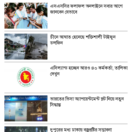
এসএসসির ফলাফল অনলাইনে সবার আগে
জানবেন যেভাবে
চীনে আঘাত হেনেছে শক্তিশালী টাইফুন
ডলফিন
এসিল্যান্ড হচ্ছেন আরও ৪০ কর্মকর্তা, তালিকা
দেখুন
ভারতের ভিসা অ্যাপয়েন্টমেন্ট স্লট নিয়ে নতুন
সিদ্ধান্ত
দুুপুরের মধ্য ঢাকায় বজ্রবৃষ্টির সম্ভাবনা