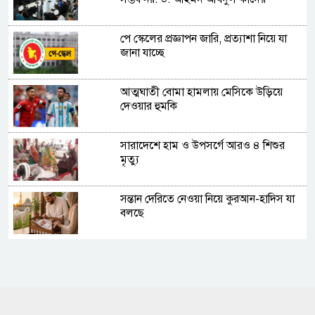
পে স্কেলের প্রজ্ঞাপন জারি, প্রত্যাশা নিয়ে যা
জানা যাচ্ছে
আত্মঘাতী বোমা হামলায় মেসিকে উড়িয়ে
দেওয়ার হুমকি
সারাদেশে হাম ও উপসর্গে আরও ৪ শিশুর
মৃত্যু
সন্তান দেরিতে নেওয়া নিয়ে কুরআন-হাদিস যা
বলছে
দুর্নীতি ও দলীয়করণের পুরোনো নীতিতেই
চলছে সরকার: জামায়াত আমির
শেখ হাসিনা ও আ.লীগের রাজনৈতিক দাফন