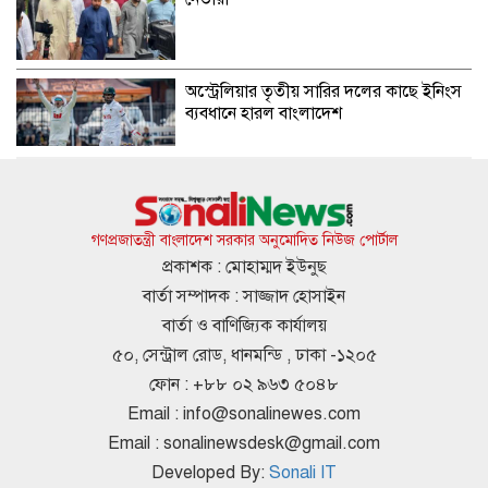
অস্ট্রেলিয়ার তৃতীয় সারির দলের কাছে ইনিংস
ব্যবধানে হারল বাংলাদেশ
দীর্ঘ সংগীতজীবনে এমন অভিজ্ঞতার মুখোমুখি
কখনো হইনি : হাসান
গণপ্রজাতন্ত্রী বাংলাদেশ সরকার অনুমোদিত নিউজ পোর্টাল
প্রকাশক : মোহাম্মদ ইউনুছ
বার্তা সম্পাদক : সাজ্জাদ হোসাইন
দাম কমার পর দেশের বাজারে আজ স্বর্ণের
বার্তা ও বাণিজ্যিক কার্যালয়
ভরি কত?
৫০, সেন্ট্রাল রোড, ধানমন্ডি , ঢাকা -১২০৫
ফোন : +৮৮ ০২ ৯৬৩ ৫০৪৮
Email :
info@sonalinewes.com
ডিজিএফআইয়ের গোপন বন্দিশালা পরিদর্শনে
Email :
sonalinewsdesk@gmail.com
যাচ্ছেন ট্রাইব্যুনাল
Developed By:
Sonali IT