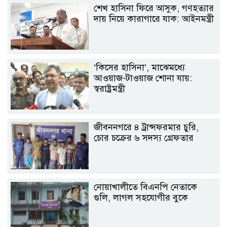
শেখ হাসিনা ফিরে আসুক, গণহত্যার
দায় নিয়ে কারাগারে যাক: আইনমন্ত্রী
‘কিসের হাসিনা’, মাঝেমধ্যে
আওয়াজ-টাওয়াজ শোনা যায়:
স্বরাষ্ট্রমন্ত্রী
জীবননগরে ৪ ট্রান্সফরমার চুরি,
চোর চক্রের ৬ সদস্য গ্রেফতার
নোয়াখালীতে বিএনপি নেতাকে
গুলি, লাগল সহযোগীর বুকে