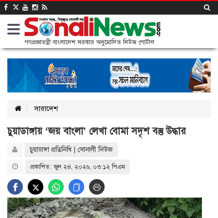
গণপ্রজাতন্ত্রী বাংলাদেশ সরকার অনুমোদিত নিউজ পোর্টাল
সারাদেশ
চুয়াডাঙ্গায় ‘জয় বাংলা’ লেখা বোমা সদৃশ বস্তু উদ্ধার
চুয়াডাঙ্গা প্র‌তি‌নি‌ধি | সোনালী নিউজ
প্রকাশিত: জুন ২৪, ২০২৬, ০৩:১২ পিএম