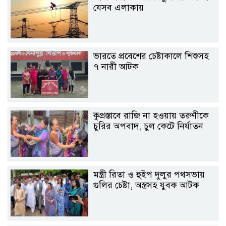
যেসব এলাকায়
ভারতে প্রবেশের চেষ্টাকালে শিশুসহ
৭ নারী আটক
কুপ্রস্তাবে রাজি না হওয়ায় তরুণীকে
চুরির অপবাদ, চুল কেটে নির্যাতন
মন্ত্রী রিতা ও হুইপ দুলুর পথসভায়
গুলির চেষ্টা, অস্ত্রসহ যুবক আটক