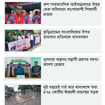
রুশ পারমাণবিক আইসব্রেকারে উত্তর
মেরু অভিযানে বাংলাদেশী শিক্ষার্থী
প্রত্যয়
কুড়িগ্রামের সাংবাদিকের উপর
হামলার প্রতিবাদে মানববন্ধন
খুলনায় অস্ত্রসহ সন্ত্রাসী গ্রুপের সদস্য
রুবেল গ্রেপ্তার
দুই বছরেই গর্ত আর খানাখন্দে ভরা
৪৭৫ কোটির ঈশ্বরদী-বানেশ্বর সড়ক