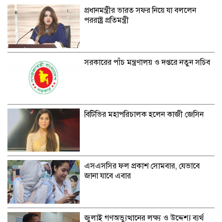
প্রধানমন্ত্রীর ভারত সফর নিয়ে যা বললেন
পররাষ্ট্র প্রতিমন্ত্রী
সরকারের পাঁচ মন্ত্রণালয় ও দপ্তরে নতুন সচিব
বিটিভির মহাপরিচালক হলেন কাজী জেসিন
এসএসসির ফল প্রকাশ সোমবার, যেভাবে
জানা যাবে এবার
জুলাই গণঅভ্যুত্থানের লক্ষ্য ও উদ্দেশ্য ব্যর্থ