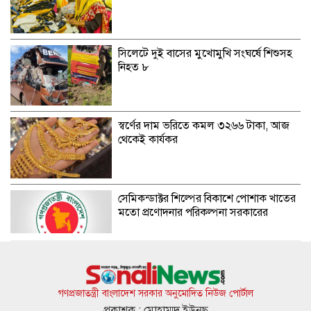
সিলেটে দুই বাসের মুখোমুখি সংঘর্ষে শিশুসহ
নিহত ৮
স্বর্ণের দাম ভরিতে কমল ৩২৬৬ টাকা, আজ
থেকেই কার্যকর
সেমিকন্ডাক্টর শিল্পের বিকাশে পোশাক খাতের
মতো প্রণোদনার পরিকল্পনা সরকারের
জুমার দিনের ১৫টি বিশেষ আমল
গণপ্রজাতন্ত্রী বাংলাদেশ সরকার অনুমোদিত নিউজ পোর্টাল
প্রকাশক : মোহাম্মদ ইউনুছ