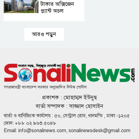
সময়
টাকার অক্সিজেন
বাড়ালেও ৬২
প্ল্যান্ট অচল
শতাংশ
টিআইএনধারী
দুই বছরেই
রিটার্ন দেয়নি
গর্ত আর
আরও পড়ুন
খানাখন্দে ভরা
৪৭৫ কোটির
ঈশ্বরদী-
গ্যাস সংকট
বানেশ্বর সড়ক
দুই-তিন
দিনের মধ্যে
স্বাভাবিক হবে:
জ্বালানিমন্ত্রী
১ কোটি ৬০
গণপ্রজাতন্ত্রী বাংলাদেশ সরকার অনুমোদিত নিউজ পোর্টাল
লাখ
প্রকাশক : মোহাম্মদ ইউনুছ
পরিবারকে
ফ্যামিলি
বার্তা সম্পাদক : সাজ্জাদ হোসাইন
কার্ডের
হাম উপসর্গে
বার্তা ও বাণিজ্যিক কার্যালয় : ৫০, সেন্ট্রাল রোড, ধানমন্ডি , ঢাকা -১২০৫
আওতায় আনা
প্রাণ গেল
হবে
ফোন: +৮৮ ০২ ৯৬৩ ৫০৪৮
আরও ৬ শিশুর
Email:
info@sonalinews.com
,
sonalinewsdesk@gmail.com