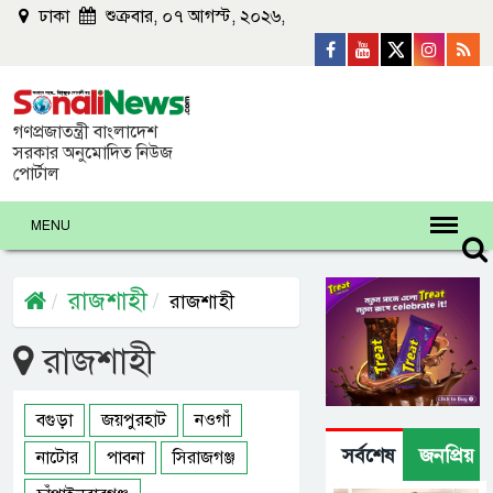
ঢাকা
শুক্রবার, ০৭ আগস্ট, ২০২৬,
গণপ্রজাতন্ত্রী বাংলাদেশ
সরকার অনুমোদিত নিউজ
পোর্টাল
MENU
রাজশাহী
রাজশাহী
রাজশাহী
বগুড়া
জয়পুরহাট
নওগাঁ
সর্বশেষ
জনপ্রিয়
নাটোর
পাবনা
সিরাজগঞ্জ