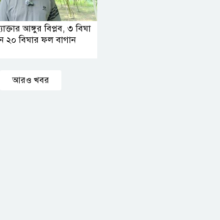
োক্তার আঙ্গুর বিপ্লব, ৩ বিঘা
ন ২০ বিঘার ফল বাগান
আরও খবর