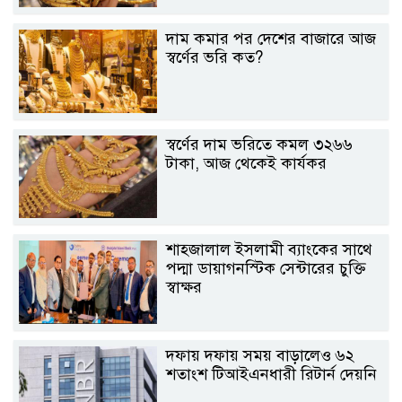
দাম কমার পর দেশের বাজারে আজ
স্বর্ণের ভরি কত?
স্বর্ণের দাম ভরিতে কমল ৩২৬৬
টাকা, আজ থেকেই কার্যকর
শাহ্জালাল ইসলামী ব্যাংকের সাথে
পদ্মা ডায়াগনস্টিক সেন্টারের চুক্তি
স্বাক্ষর
দফায় দফায় সময় বাড়ালেও ৬২
শতাংশ টিআইএনধারী রিটার্ন দেয়নি