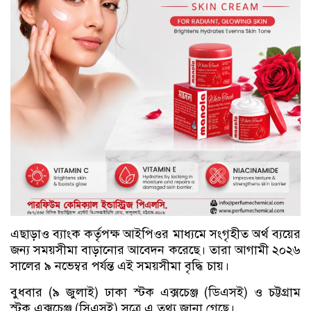
এছাড়াও ব্যাংক কর্তৃপক্ষ আইপিওর মাধ্যমে সংগৃহীত অর্থ ব্যয়ের
জন্য সময়সীমা বাড়ানোর আবেদন করেছে। তারা আগামী ২০২৬
সালের ৯ নভেম্বর পর্যন্ত এই সময়সীমা বৃদ্ধি চায়।
বুধবার (৯ জুলাই) ঢাকা স্টক এক্সচেঞ্জ (ডিএসই) ও চট্টগ্রাম
স্টক এক্সচেঞ্জ (সিএসই) সূত্রে এ তথ্য জানা গেছে।