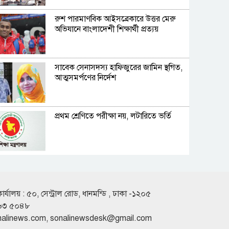
রুশ পারমাণবিক আইসব্রেকারে উত্তর মেরু
অভিযানে বাংলাদেশী শিক্ষার্থী প্রত্যয়
সাবেক সেনাসদস্য হাফিজুরের জামিন স্থগিত,
আত্মসমর্পণের নির্দেশ
প্রথম শ্রেণিতে পরীক্ষা নয়, লটারিতে ভর্তি
বঙ্গবন্ধুর আদর্শের সৈনিকের পদোন্নতি, হলেন
সচিব
কার্যালয় : ৫০, সেন্ট্রাল রোড, ধানমন্ডি , ঢাকা -১২০৫
৬৩ ৫০৪৮
পুলিশের ৭ কর্মকর্তা বদলি
nalinews.com
,
sonalinewsdesk@gmail.com