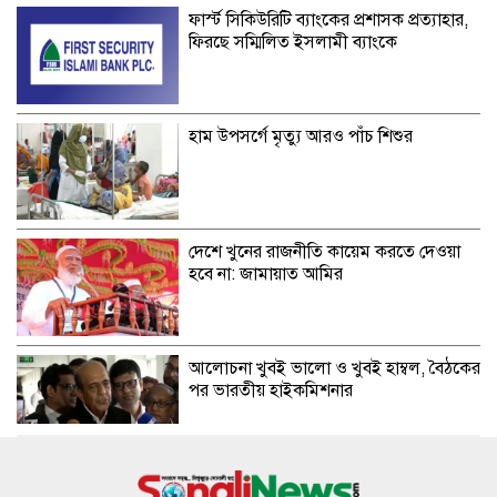
ফার্স্ট সিকিউরিটি ব্যাংকের প্রশাসক প্রত্যাহার,
ফিরছে সম্মিলিত ইসলামী ব্যাংকে
হাম উপসর্গে মৃত্যু আরও পাঁচ শিশুর
দেশে খুনের রাজনীতি কায়েম করতে দেওয়া
হবে না: জামায়াত আমির
আলোচনা খুবই ভালো ও খুবই হাম্বল, বৈঠকের
পর ভারতীয় হাইকমিশনার
একাদশ শ্রেণিতে ভর্তির মূল্যায়নের পদ্ধতি