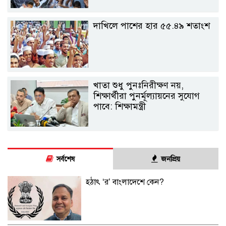
দাখিলে পাশের হার ৫৫.৪৯ শতাংশ
খাতা শুধু পুনঃনিরীক্ষণ নয়,
শিক্ষার্থীরা পুনর্মূল্যায়নের সুযোগ
পাবে: শিক্ষামন্ত্রী
সর্বশেষ
জনপ্রিয়
হঠাৎ ‘র’ বাংলাদেশে কেন?