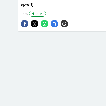
এসআই
বিষয়:
পবিত্র হজ