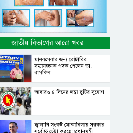
জাতীয় বিভাগের আরো খবর
মানবসেবার জন্য রোটারির
সম্মানজনক পদক পেলেন ডা.
রাসকিন
আবারও ৪ দিনের লম্বা ছুটির সুযোগ
জ্বালানি সংকট মোকাবিলায় সরকার
সর্বোচ্চ চেষ্টা করছে: প্রধানমন্ত্রী