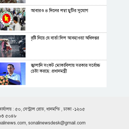
আবারও ৪ দিনের লম্বা ছুটির সুযোগ
বৃষ্টি নিয়ে যে বার্তা দিল আবহাওয়া অধিদপ্তর
জ্বালানি সংকট মোকাবিলায় সরকার সর্বোচ্চ
চেষ্টা করছে: প্রধানমন্ত্রী
যুক্তরাষ্ট্র-ইসরাইলের আগ্রাসন মোকাবিলায়
মুসলিম ‘ঐক্যের’ ডাক ইরানের
কার্যালয় : ৫০, সেন্ট্রাল রোড, ধানমন্ডি , ঢাকা -১২০৫
৬৩ ৫০৪৮
হরমুজ প্রণালি খুলে দেওয়ার সুনির্দিষ্ট প্রক্রিয়া
nalinews.com
,
sonalinewsdesk@gmail.com
ও শর্ত দিলো ইরান