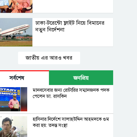
ঢাকা-টরেন্টো ফ্লাইট নিয়ে বিমানের
নতুন নির্দেশনা
জাতীয় এর আরও খবর
সর্বশেষ
জনপ্রিয়
মানবসেবার জন্য রোটারির সম্মানজনক পদক
পেলেন ডা. রাসকিন
হাসিনার নির্দেশে সালাহউদ্দিন আহমদকে গুম
করা হয়: তদন্ত সংস্থা