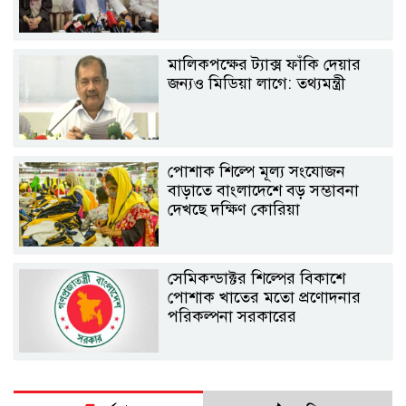
মালিকপক্ষের ট্যাক্স ফাঁকি দেয়ার
জন্যও মিডিয়া লাগে: তথ্যমন্ত্রী
পোশাক শিল্পে মূল্য সংযোজন
বাড়াতে বাংলাদেশে বড় সম্ভাবনা
দেখছে দক্ষিণ কোরিয়া
সেমিকন্ডাক্টর শিল্পের বিকাশে
পোশাক খাতের মতো প্রণোদনার
পরিকল্পনা সরকারের