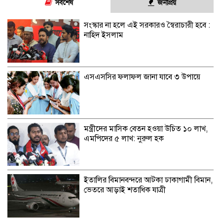
সর্বশেষ
জনপ্রিয়
সংস্কার না হলে এই সরকারও স্বৈরাচারী হবে :
নাহিদ ইসলাম
এসএসসির ফলাফল জানা যাবে ৩ উপায়ে
মন্ত্রীদের মাসিক বেতন হওয়া উচিত ১০ লাখ,
এমপিদের ৫ লাখ: নুরুল হক
ইতালির বিমানবন্দরে আটকা ঢাকাগামী বিমান,
ভেতরে আড়াই শতাধিক যাত্রী