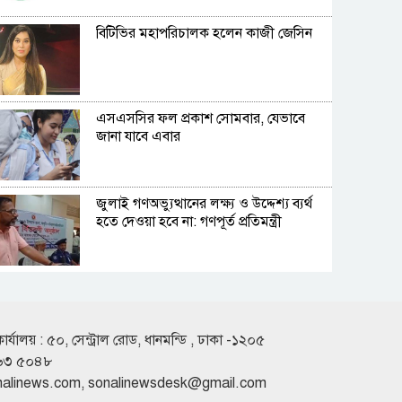
বিটিভির মহাপরিচালক হলেন কাজী জেসিন
এসএসসির ফল প্রকাশ সোমবার, যেভাবে
জানা যাবে এবার
জুলাই গণঅভ্যুত্থানের লক্ষ্য ও উদ্দেশ্য ব্যর্থ
হতে দেওয়া হবে না: গণপূর্ত প্রতিমন্ত্রী
বিমানবন্দরে ভিআইপি-সিআইপিদেরও
তল্লাশির সিদ্ধান্ত
কার্যালয় : ৫০, সেন্ট্রাল রোড, ধানমন্ডি , ঢাকা -১২০৫
৬৩ ৫০৪৮
রুশ পারমাণবিক আইসব্রেকারে উত্তর মেরু
nalinews.com
,
sonalinewsdesk@gmail.com
অভিযানে বাংলাদেশী শিক্ষার্থী প্রত্যয়