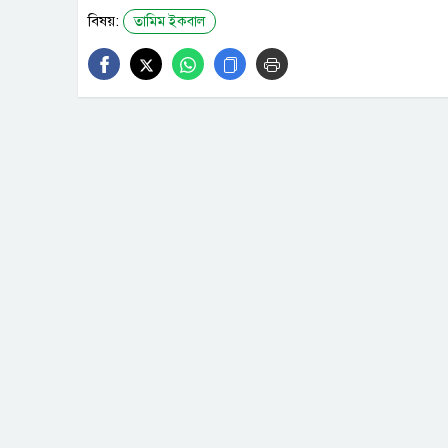
বিষয়:
তামিম ইকবাল