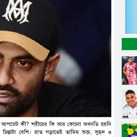
েষ আপডেট কী? শরীরের কি আর কোনো অবনতি হয়নি
ই চিন্তাটা বেশি। রাত গড়াতেই তামিম ভক্ত, সুহৃদ ও