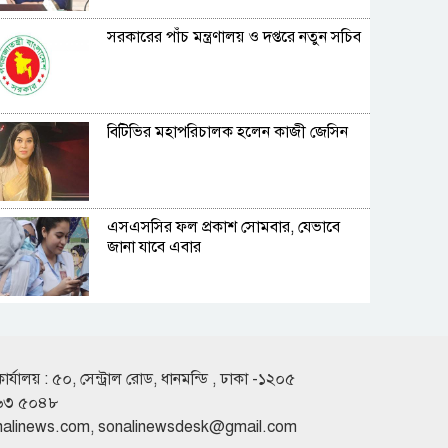
সরকারের পাঁচ মন্ত্রণালয় ও দপ্তরে নতুন সচিব
বিটিভির মহাপরিচালক হলেন কাজী জেসিন
এসএসসির ফল প্রকাশ সোমবার, যেভাবে
জানা যাবে এবার
জুলাই গণঅভ্যুত্থানের লক্ষ্য ও উদ্দেশ্য ব্যর্থ
হতে দেওয়া হবে না: গণপূর্ত প্রতিমন্ত্রী
কার্যালয় : ৫০, সেন্ট্রাল রোড, ধানমন্ডি , ঢাকা -১২০৫
৬৩ ৫০৪৮
বিমানবন্দরে ভিআইপি-সিআইপিদেরও
nalinews.com
,
sonalinewsdesk@gmail.com
তল্লাশির সিদ্ধান্ত