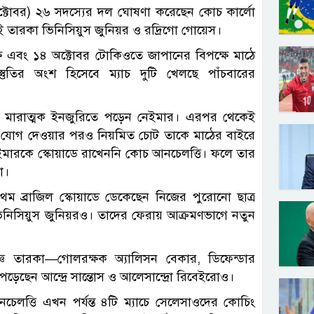
১ অক্টোবর) ২৬ সদস্যের দল ঘোষণা করেছেন কোচ কার্লো
ুই তারকা ভিনিসিয়ুস জুনিয়র ও রদ্রিগো গোয়েস।
ে এবং ১৪ অক্টোবর টোকিওতে জাপানের বিপক্ষে মাঠে
্তুতির অংশ হিসেবে ম্যাচ দুটি খেলছে পাঁচবারের
 মারাত্মক ইনজুরিতে পড়েন নেইমার। এরপর থেকেই
ে যোগ দেওয়ার পরও নিয়মিত চোট তাকে মাঠের বাইরে
ইমারকে স্কোয়াডে রাখেননি কোচ আনচেলত্তি। ফলে তার
ো।
থম ব্রাজিল স্কোয়াডে ডেকেছেন নিজের পুরোনো ছাত্র
 ভিনিসিয়ুস জুনিয়রও। তাদের ফেরায় আক্রমণভাগে নতুন
 তারকা—গোলরক্ষক অ্যালিসন বেকার, ডিফেন্ডার
ড়েছেন আন্দ্রে সান্তোস ও আলেসান্দ্রো রিবেইরোও।
েলত্তি এখন পর্যন্ত ৪টি ম্যাচে সেলেসাওদের কোচিং