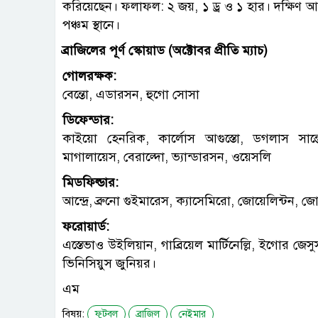
করিয়েছেন। ফলাফল: ২ জয়, ১ ড্র ও ১ হার। দক্ষিণ আম
পঞ্চম স্থানে।
ব্রাজিলের পূর্ণ স্কোয়াড (অক্টোবর প্রীতি ম্যাচ)
গোলরক্ষক:
বেন্তো, এডারসন, হুগো সোসা
ডিফেন্ডার:
কাইয়ো হেনরিক, কার্লোস আগুস্তো, ডগলাস সান্তোস
মাগালায়েস, বেরাল্দো, ভ্যান্ডারসন, ওয়েসলি
মিডফিল্ডার:
আন্দ্রে, ব্রুনো গুইমারেস, ক্যাসেমিরো, জোয়েলিন্টন
ফরোয়ার্ড:
এস্তেভাও উইলিয়ান, গাব্রিয়েল মার্টিনেল্লি, ইগোর জেস
ভিনিসিয়ুস জুনিয়র।
এম
বিষয়:
ফুটবল
ব্রাজিল
নেইমার