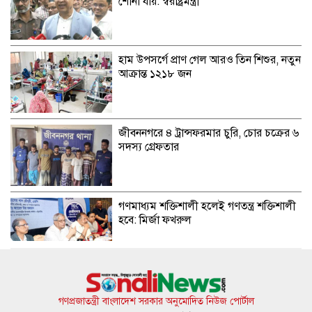
শোনা যায়: স্বরাষ্ট্রমন্ত্রী
হাম উপসর্গে প্রাণ গেল আরও তিন শিশুর, নতুন
আক্রান্ত ১২১৮ জন
জীবননগরে ৪ ট্রান্সফরমার চুরি, চোর চক্রের ৬
সদস্য গ্রেফতার
গণমাধ্যম শক্তিশালী হলেই গণতন্ত্র শক্তিশালী
হবে: মির্জা ফখরুল
৭৫ হাজার অবসরপ্রাপ্ত শিক্ষক-কর্মচারীর জন্য
সুখবর
গণপ্রজাতন্ত্রী বাংলাদেশ সরকার অনুমোদিত নিউজ পোর্টাল