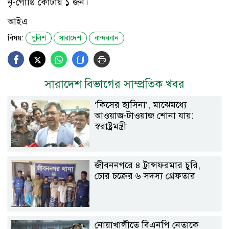
নৃ-গোষ্ঠি কোটায় ১ জন।
আইএ
বিষয়:
পুলিশ
সারাদেশ
বান্দরবান
সারাদেশ বিভাগের সাম্প্রতিক খবর
‘কিসের হাসিনা’, মাঝেমধ্যে
আওয়াজ-টাওয়াজ শোনা যায়:
স্বরাষ্ট্রমন্ত্রী
জীবননগরে ৪ ট্রান্সফরমার চুরি,
চোর চক্রের ৬ সদস্য গ্রেফতার
নোয়াখালীতে বিএনপি নেতাকে