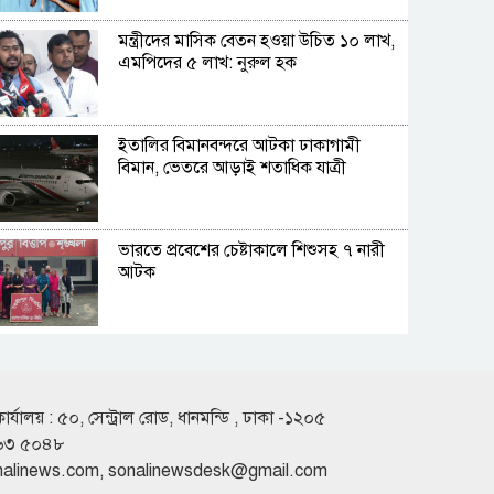
মন্ত্রীদের মাসিক বেতন হওয়া উচিত ১০ লাখ,
এমপিদের ৫ লাখ: নুরুল হক
ইতালির বিমানবন্দরে আটকা ঢাকাগামী
বিমান, ভেতরে আড়াই শতাধিক যাত্রী
ভারতে প্রবেশের চেষ্টাকালে শিশুসহ ৭ নারী
আটক
কুপ্রস্তাবে রাজি না হওয়ায় তরুণীকে চুরির
অপবাদ, চুল কেটে নির্যাতন
কার্যালয় : ৫০, সেন্ট্রাল রোড, ধানমন্ডি , ঢাকা -১২০৫
৬৩ ৫০৪৮
সাকিবের দেশে ফেরার কোনো সুযোগ নেই:
nalinews.com
,
sonalinewsdesk@gmail.com
ক্রীড়া প্রতিমন্ত্রী