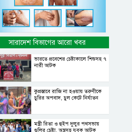
সারাদেশ বিভাগের আরো খবর
ভারতে প্রবেশের চেষ্টাকালে শিশুসহ ৭
নারী আটক
কুপ্রস্তাবে রাজি না হওয়ায় তরুণীকে
চুরির অপবাদ, চুল কেটে নির্যাতন
মন্ত্রী রিতা ও হুইপ দুলুর পথসভায়
গুলির চেষ্টা, অস্ত্রসহ যুবক আটক