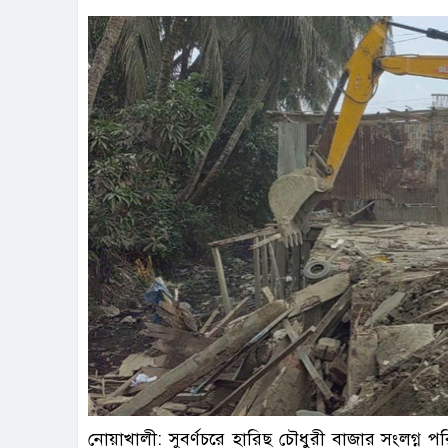
নোয়াখালী: সুবর্ণচরে হারিছ চৌধুরী বাজার সংলগ্ন পর