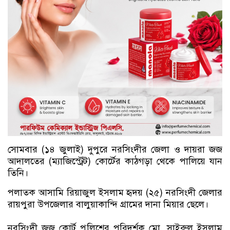
সোমবার (১৪ জুলাই) দুপুরে নরসিংদীর জেলা ও দায়রা জজ
আদালতের (ম্যাজিস্ট্রেট) কোর্টের কাঠগড়া থেকে পালিয়ে যান
তিনি।
পলাতক আসামি রিয়াজুল ইসলাম হৃদয় (২৫) নরসিংদী জেলার
রায়পুরা উপজেলার বালুয়াকান্দি গ্রামের দানা মিয়ার ছেলে।
নরসিংদী জজ কোর্ট পুলিশের পরিদর্শক মো. সাইরুল ইসলাম