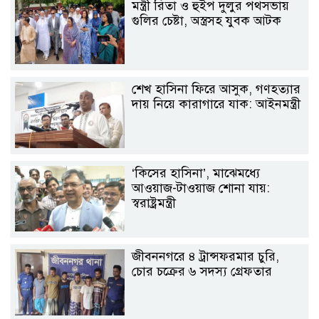
মন্ত্রী রিতা ও হুইপ দুলুর পথসভায়
গুলির চেষ্টা, অস্ত্রসহ যুবক আটক
শেখ হাসিনা ফিরে আসুক, গণহত্যার
দায় নিয়ে কারাগারে যাক: আইনমন্ত্রী
‘কিসের হাসিনা’, মাঝেমধ্যে
আওয়াজ-টাওয়াজ শোনা যায়:
স্বরাষ্ট্রমন্ত্রী
জীবননগরে ৪ ট্রান্সফরমার চুরি,
চোর চক্রের ৬ সদস্য গ্রেফতার