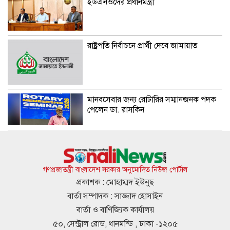
ইউএনওদের প্রধানমন্ত্রী
রাষ্ট্রপতি নির্বাচনে প্রার্থী দেবে জামায়াত
মানবসেবার জন্য রোটারির সম্মানজনক পদক
পেলেন ডা. রাসকিন
হাসিনার নির্দেশে সালাহউদ্দিন আহমদকে গুম
করা হয়: তদন্ত সংস্থা
গণপ্রজাতন্ত্রী বাংলাদেশ সরকার অনুমোদিত নিউজ পোর্টাল
প্রকাশক : মোহাম্মদ ইউনুছ
বার্তা সম্পাদক : সাজ্জাদ হোসাইন
আবারও ৪ দিনের লম্বা ছুটির সুযোগ
বার্তা ও বাণিজ্যিক কার্যালয়
৫০, সেন্ট্রাল রোড, ধানমন্ডি , ঢাকা -১২০৫