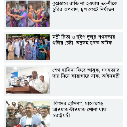
কুপ্রস্তাবে রাজি না হওয়ায় তরুণীকে
চুরির অপবাদ, চুল কেটে নির্যাতন
মন্ত্রী রিতা ও হুইপ দুলুর পথসভায়
গুলির চেষ্টা, অস্ত্রসহ যুবক আটক
শেখ হাসিনা ফিরে আসুক, গণহত্যার
দায় নিয়ে কারাগারে যাক: আইনমন্ত্রী
‘কিসের হাসিনা’, মাঝেমধ্যে
আওয়াজ-টাওয়াজ শোনা যায়:
স্বরাষ্ট্রমন্ত্রী