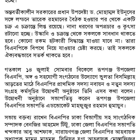
হচ্ছে।
অন্তবর্তীকালীন সরকারের প্রধান উপদেষ্টা ড. মোহাম্মদ ইউনূসের
সঙ্গে লন্ডনে তারেক রহমানের বৈঠক হওয়ার পর থেকে একটি
চক্র এ চক্রান্তে লিপ্ত রয়েছে। নানা ধরণের অপপ্রচার ও কুৎসা
রটানো হচ্ছে। উস্কানি ও চক্রান্ত থেকে সকলকে সাবধান থাকতে
হবে। কোনো রকম হটকারী সিদ্ধান্তে যাওয়া যাবে না। তারা
বিএনপিকে বিপথে নিয়ে যাওয়ার চেষ্টা করছে। তাই সকলকে
ঐক্যবদ্ধভাবে সতর্ক থাকতে হবে।
গতকাল ১৪ জুলাই সোমবার বিকেলে রূপগঞ্জ উপজেলা
বিএনপি, অঙ্গ ও সহযোগী সংগঠনের উদ্যোগে ভুলতা বিসমিল্লাহ
আড়তের মাঠে বিএনপির প্রাথমিক সদস্য নবায়ন ও নতুন সদস্য
সংগ্রহ কর্মসূচির উদ্বোধনী অনুষ্ঠানে তিনি এসব কথা বলেন।
উদ্বোধনী অনুষ্ঠানে সভাপতিত্ব করেন রূপগঞ্জ উপজেলা
বিএনপির সভাপতি এডভোকেট মাহফুজুর রহমান হুমায়ুন।
সভায় বক্তব্য রাখেন বিএনপির ঢাকা বিভাগীয় সহ সাংগঠনিক
সম্পাদক বেনজির আহমেদ টিটু, ঢাকা জেলা বিএনপির সভাপতি
খন্দকার আবু আশফাক, নারায়ণগঞ্জ জেলা বিএনপির আহবায়ক
অধ্যাপক মামুন মাহমুদ, সিনিয়র যুগ্ম আহবায়ক মোস্তাফিজুর