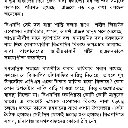
মাছুম বাচ্চাদের দিয়ে কেউ কথা বলাচ্ছে। মব জাস্টিস সমাজে
ক্যান্সারে পরিণত হয়েছে। আজকে বড় বড় কথা বলছেন
অনেকেই।
বিএনপি সেই দল যারা শান্তি বজায় রাখে। শহীদ জিয়াউর
রহমানের ন্যায়বিচার, শাসন, আদর্শ আজও মানুষ মনে রেখেছে।
আওয়ামীলীগ মানে লুটপাটের দল, হানাহানির দল। ইসলামের
নাম দিয়ে লেবাসধারীরা বিএনপির বিরুদ্ধে অপপ্রচার চালাচ্ছে।
সারা বাংলাদেশের জাতীয়তাবাদী শক্তি ছাত্রজনতাকে
সহযোগীতা করেছিলো।
গণতান্ত্রিক সমাজে রাজনীতি করার অধিকার সবার রয়েছে।
বলছেন যে বিএনপির চাঁদাবাজির দায়িত্ব নিয়েছে। তাহলে দুই
উপদেষ্টার এপিএস এতো টাকার মালিক হলো কিভাবে? কোন
কোন উপদেষ্টার নাকি বাড়ি পাওয়া গেছে। কিন্তু এগুলোর-তো
ব্যবস্থা নিচ্ছেন না। বিএনপির জনপ্রিয়তা কোটি কোটি মানুষের
মাঝে। এ কারণেই তারেক রহমানের বিরুদ্ধে নানা ষড়যন্ত্র
চলছে। লন্ডনে তারেক রহমানের সাথে প্রধান উপদেষ্টার একটা
বৈঠক হয়েছে। সেই দিন থেকেই চক্রান্ত শুরু হয়েছে। বিএনপিতে
সন্ত্রাস, চাঁদাবাজ ও দখলবাজদের কোনো ঠাঁই নেই।