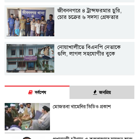
জীবননগরে ৪ ট্রান্সফরমার চুরি,
চোর চক্রের ৬ সদস্য গ্রেফতার
নোয়াখালীতে বিএনপি নেতাকে
গুলি, লাগল সহযোগীর বুকে
সর্বশেষ
জনপ্রিয়
মোজতবা খামেনির ভিডিও প্রকাশ