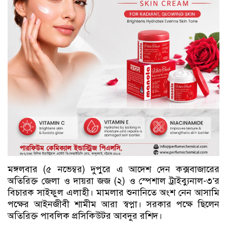
মঙ্গলবার (৫ নভেম্বর) দুপুরে এ আদেশ দেন কক্সবাজারের
অতিরিক্ত জেলা ও দায়রা জজ (২) ও স্পেশাল ট্রাইব্যুনাল-৩’র
বিচারক সাইফুল এলাহী। মামলার শুনানিতে অংশ নেন আসামি
পক্ষের আইনজীবী শামীম আরা স্বপ্না। সরকার পক্ষে ছিলেন
অতিরিক্ত পাবলিক প্রসিকিউটর আবদুর রশিদ।