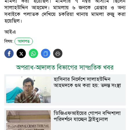
মামলা করা হয়েছিল। মামলার ৭ নম্বর আসামি ছিলেন
সালাহউদ্দিন আহমেদ। মামলায় ৬ জনকে গ্রেপ্তার ও অন্য
সবাইকে পলাতক দেখিয়ে চকরিয়া থানায় মামলা রুজু করা
হয়েছিল।
আইএ
বিষয়:
আদালত
অপরাধ-আদালত বিভাগের সাম্প্রতিক খবর
হাসিনার নির্দেশে সালাহউদ্দিন
আহমদকে গুম করা হয়: তদন্ত সংস্থা
ডিজিএফআইয়ের গোপন বন্দিশালা
পরিদর্শনে যাচ্ছেন ট্রাইব্যুনাল