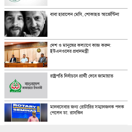
বাবা হারালেন মেসি, শোকাহত আর্জেন্টিনা
দেশ ও মানুষের কল্যাণে কাজ করুন:
ইউএনওদের প্রধানমন্ত্রী
রাষ্ট্রপতি নির্বাচনে প্রার্থী দেবে জামায়াত
মানবসেবার জন্য রোটারির সম্মানজনক পদক
পেলেন ডা. রাসকিন