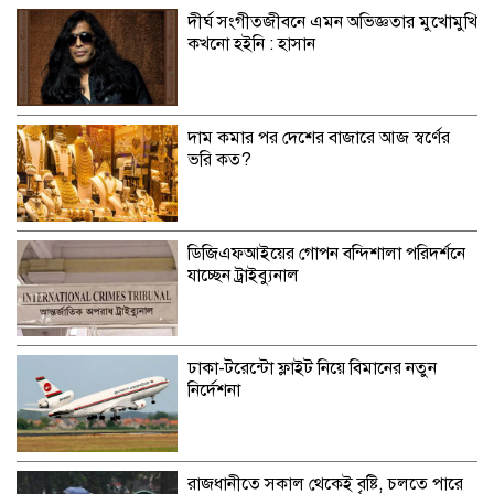
দীর্ঘ সংগীতজীবনে এমন অভিজ্ঞতার মুখোমুখি
কখনো হইনি : হাসান
দাম কমার পর দেশের বাজারে আজ স্বর্ণের
ভরি কত?
ডিজিএফআইয়ের গোপন বন্দিশালা পরিদর্শনে
যাচ্ছেন ট্রাইব্যুনাল
ঢাকা-টরেন্টো ফ্লাইট নিয়ে বিমানের নতুন
নির্দেশনা
রাজধানীতে সকাল থেকেই বৃষ্টি, চলতে পারে