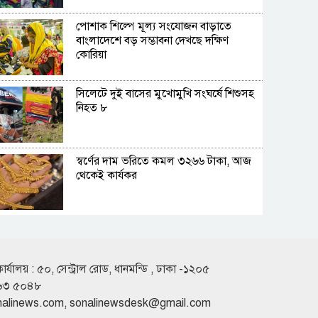
পোশাক শিল্পে মূল্য সংযোজন বাড়াতে
বাংলাদেশে বড় সম্ভাবনা দেখছে দক্ষিণ
কোরিয়া
সিলেটে দুই বাসের মুখোমুখি সংঘর্ষে শিশুসহ
নিহত ৮
স্বর্ণের দাম ভরিতে কমল ৩২৬৬ টাকা, আজ
থেকেই কার্যকর
সেমিকন্ডাক্টর শিল্পের বিকাশে পোশাক
খাতের মতো প্রণোদনার পরিকল্পনা
সরকারের
কার্যালয় : ৫০, সেন্ট্রাল রোড, ধানমন্ডি , ঢাকা -১২০৫
৬৩ ৫০৪৮
জুমার দিনের ১৫টি বিশেষ আমল
nalinews.com
,
sonalinewsdesk@gmail.com