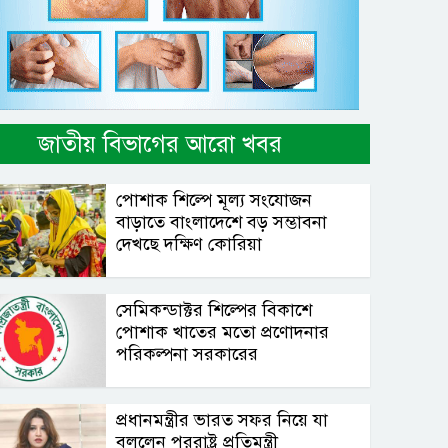
জাতীয় বিভাগের আরো খবর
পোশাক শিল্পে মূল্য সংযোজন
বাড়াতে বাংলাদেশে বড় সম্ভাবনা
দেখছে দক্ষিণ কোরিয়া
সেমিকন্ডাক্টর শিল্পের বিকাশে
পোশাক খাতের মতো প্রণোদনার
পরিকল্পনা সরকারের
প্রধানমন্ত্রীর ভারত সফর নিয়ে যা
বললেন পররাষ্ট্র প্রতিমন্ত্রী