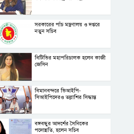
সরকারের পাঁচ মন্ত্রণালয় ও দপ্তরে
নতুন সচিব
বিটিভির মহাপরিচালক হলেন কাজী
জেসিন
বিমানবন্দরে ভিআইপি-
সিআইপিদেরও তল্লাশির সিদ্ধান্ত
বঙ্গবন্ধুর আদর্শের সৈনিকের
পদোন্নতি, হলেন সচিব