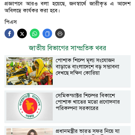
প্রজ্ঞাপনে আরও বলা হয়েছে, জনস্বার্থে জারীকৃত এ আদেশ
অবিলম্বে কার্যকর করা হবে।
পিএস
জাতীয় বিভাগের সাম্প্রতিক খবর
পোশাক শিল্পে মূল্য সংযোজন
বাড়াতে বাংলাদেশে বড় সম্ভাবনা
দেখছে দক্ষিণ কোরিয়া
সেমিকন্ডাক্টর শিল্পের বিকাশে
পোশাক খাতের মতো প্রণোদনার
পরিকল্পনা সরকারের
প্রধানমন্ত্রীর ভারত সফর নিয়ে যা