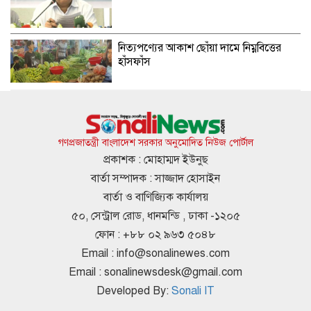
নিত্যপণ্যের আকাশ ছোঁয়া দামে নিম্নবিত্তের
হাঁসফাঁস
হলের সহপাঠীদের ‘গোপন ছবি’ প্রেমিককে
পাঠাতেন ইবি ছাত্রী
গণপ্রজাতন্ত্রী বাংলাদেশ সরকার অনুমোদিত নিউজ পোর্টাল
প্রকাশক : মোহাম্মদ ইউনুছ
বার্তা সম্পাদক : সাজ্জাদ হোসাইন
চলতি মাসে চাকরিজীবীদের ৪ দিন ছুটির
বার্তা ও বাণিজ্যিক কার্যালয়
সুযোগ
৫০, সেন্ট্রাল রোড, ধানমন্ডি , ঢাকা -১২০৫
ফোন : +৮৮ ০২ ৯৬৩ ৫০৪৮
Email :
info@sonalinewes.com
হুথিদের হামলায় ইয়েমেনে ৫৮ সেনা নিহত
Email :
sonalinewsdesk@gmail.com
Developed By:
Sonali IT